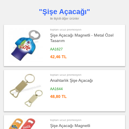
Küllük
"Şişe Açacağı"
ucuz
promosyon
Masa
ile ilişkili diğer ürünler
Çanta
Askısı
toptan ucuz promosyon
ucuz
promosyon
Şişe Açacağı Magnetli - Metal Özel
PowerBank
&
Tasarım
Şarj
Kablosu
AA1627
ucuz
42,46 TL
promosyon
Flash
Bellek
ucuz
promosyon
toptan ucuz promosyon
Saat
Anahtarlık Şişe Açacağı
ucuz
AA1644
promosyon
Kalem
48,80 TL
ucuz
promosyon
Kalem
Seti
ucuz
toptan ucuz promosyon
promosyon
Kalemlik
Şişe Açacağı Magnetli