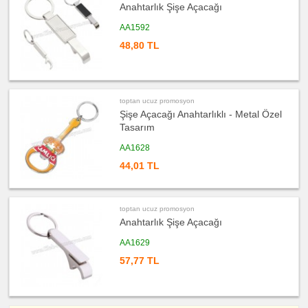
ucuz
Anahtarlık Şişe Açacağı
promosyon
Yapışkan
AA1592
Notluk
Seti
&
48,80 TL
Not
Tutucu
ucuz
promosyon
Bilgisayar
Aksesuarları
toptan ucuz promosyon
Şişe Açacağı Anahtarlıklı - Metal Özel
ucuz
promosyon
Tasarım
Diğer
Ürünler
AA1628
44,01 TL
toptan ucuz promosyon
Anahtarlık Şişe Açacağı
AA1629
57,77 TL