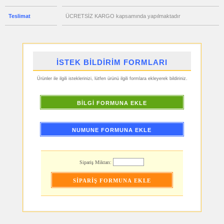
ucuz
Teslimat
ÜCRETSİZ KARGO kapsamında yapılmaktadır
promosyon
Geri
Dönüşümlü
Ürünler
ucuz
promosyon
Hesap
İSTEK BİLDİRİM FORMLARI
Makinesi
ucuz
Ürünler ile ilgili isteklerinizi, lütfen ürünü ilgili formlara ekleyerek bildiriniz.
promosyon
Makyaj
Aynası
&
BİLGİ FORMUNA EKLE
Manikür
Seti
ucuz
promosyon
NUMUNE FORMUNA EKLE
Şerit
Metre
&
Mezura
Sipariş Miktarı:
ucuz
promosyon
Çakı
&
El
Feneri
ucuz
promosyon
Çakmak
&