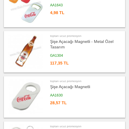
ucuz
AA1643
promosyon
Kartvizitlik
4,98 TL
ucuz
promosyon
Radyo
ucuz
promosyon
toptan ucuz promosyon
Takvim
&
Şişe Açacağı Magnetli - Metal Özel
Bloknot
Tasarım
ucuz
promosyon
GA1304
Bardak
Altlığı
117,35 TL
&
Para
Tabağı
ucuz
promosyon
toptan ucuz promosyon
Evrak
Şişe Açacağı Magnetli
Çantası
&
Sekreter
AA1630
Bloknot
28,57 TL
ucuz
promosyon
Masa
Seti
&
Sümen
Takımı
toptan ucuz promosyon