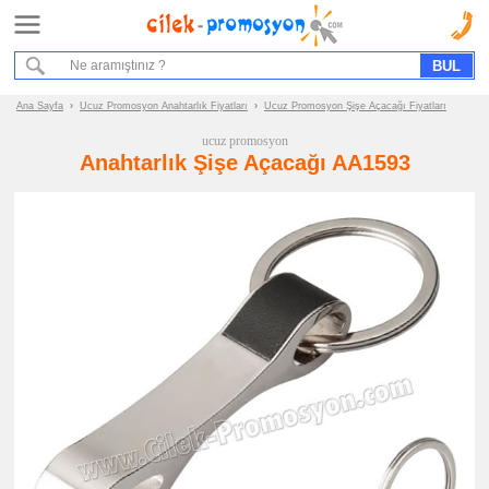
Ana Sayfa
Hizmet Akışımız
Bize Ulaşın
Ana Sayfa
›
Ucuz Promosyon Anahtarlık Fiyatları
›
Ucuz Promosyon Şişe Açacağı Fiyatları
ucuz promosyon
Promosyon
Anahtarlık Şişe Açacağı AA1593
Ürün
Grupları
ucuz
promosyon
Anahtarlık
ucuz
promosyon
Akrilik
Anahtarlık
ucuz
promosyon
Metal
Anahtarlık
ucuz
promosyon
Deri
Anahtarlık
ucuz