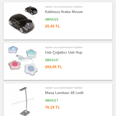
ucuz
promosyon
Makyaj
toptan ucuz promosyon fiyatları
Aynası
Kablosuz Araba Mouse
&
Manikür
Seti
ABA4115
ucuz
25,45 TL
promosyon
Şerit
Metre
&
Mezura
ucuz
toptan ucuz promosyon fiyatları
promosyon
Çakı
Usb Çoğaltıcı Usb Hup
&
El
GBA3147
Feneri
203,05 TL
ucuz
promosyon
Çakmak
&
Küllük
ucuz
toptan ucuz promosyon fiyatları
promosyon
Masa
Masa Lambası 48 Ledli
Çanta
Askısı
ABA4117
ucuz
promosyon
76,19 TL
PowerBank
&
Şarj