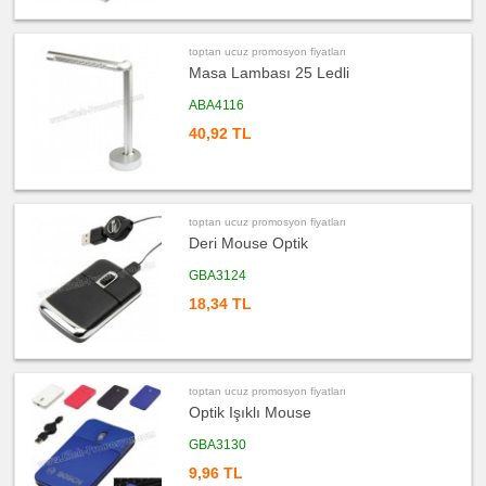
Kablosu
ucuz
promosyon
toptan ucuz promosyon fiyatları
Flash
Masa Lambası 25 Ledli
Bellek
ucuz
ABA4116
promosyon
Saat
40,92 TL
ucuz
promosyon
Kalem
ucuz
promosyon
toptan ucuz promosyon fiyatları
Kalem
Deri Mouse Optik
Seti
ucuz
GBA3124
promosyon
Kalemlik
18,34 TL
ucuz
promosyon
Kartvizitlik
ucuz
toptan ucuz promosyon fiyatları
promosyon
Radyo
Optik Işıklı Mouse
ucuz
GBA3130
promosyon
Takvim
&
9,96 TL
Bloknot