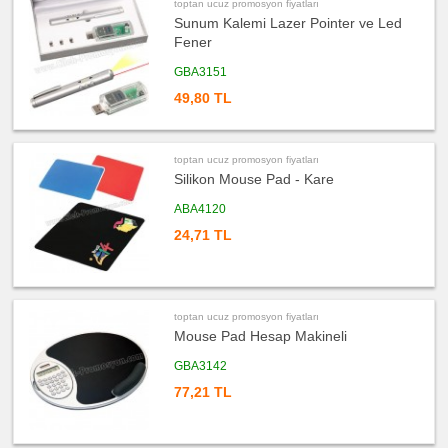
promosyon
toptan ucuz promosyon fiyatları
USB
Sunum Kalemi Lazer Pointer ve Led
Çoğaltıcı
Fener
ucuz
promosyon
GBA3151
Aksesuarlar
49,80 TL
ucuz
promosyon
Ajanda
&
Organizer
toptan ucuz promosyon fiyatları
ucuz
Silikon Mouse Pad - Kare
promosyon
Matara
ABA4120
&
Termos
&
24,71 TL
Bardak
ucuz
promosyon
Geri
Dönüşümlü
Ürünler
toptan ucuz promosyon fiyatları
Mouse Pad Hesap Makineli
ucuz
promosyon
Anahtarlık
GBA3142
ucuz
77,21 TL
promosyon
Hesap
Makinesi