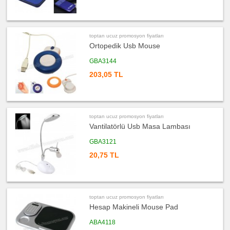
ucuz
promosyon
Bardak
Altlığı
&
toptan ucuz promosyon fiyatları
Para
Ortopedik Usb Mouse
Tabağı
ucuz
GBA3144
promosyon
Evrak
203,05 TL
Çantası
&
Sekreter
Bloknot
ucuz
promosyon
toptan ucuz promosyon fiyatları
Masa
Seti
Vantilatörlü Usb Masa Lambası
&
Sümen
Takımı
GBA3121
20,75 TL
ucuz
promosyon
Yapışkan
Notluk
Seti
&
Not
Tutucu
toptan ucuz promosyon fiyatları
Hesap Makineli Mouse Pad
ucuz
promosyon
Diğer
ABA4118
Ürünler