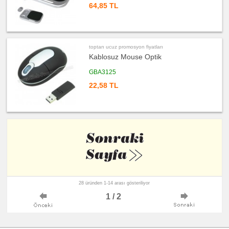
64,85 TL
toptan ucuz promosyon fiyatları
Kablosuz Mouse Optik
GBA3125
22,58 TL
28 üründen 1-14 arası gösteriliyor
1 / 2