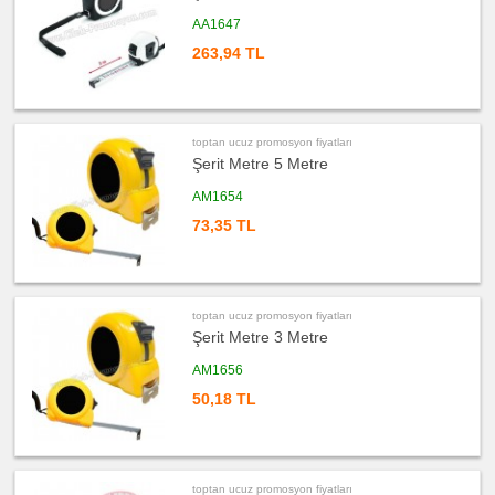
Organizer
AA1647
ucuz
promosyon
263,94 TL
Matara
&
Termos
&
Bardak
ucuz
toptan ucuz promosyon fiyatları
promosyon
Geri
Şerit Metre 5 Metre
Dönüşümlü
Ürünler
AM1654
ucuz
73,35 TL
promosyon
Anahtarlık
ucuz
promosyon
Hesap
Makinesi
toptan ucuz promosyon fiyatları
ucuz
Şerit Metre 3 Metre
promosyon
Makyaj
AM1656
Aynası
&
Manikür
50,18 TL
Seti
ucuz
promosyon
Çakı
&
El
toptan ucuz promosyon fiyatları