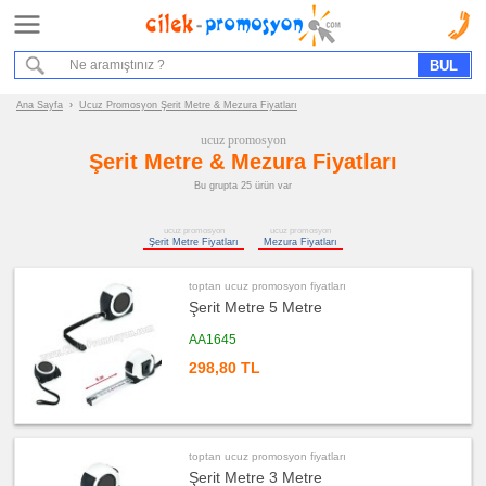
Ana Sayfa
Hizmet Akışımız
Bize Ulaşın
Ana Sayfa
›
Ucuz Promosyon Şerit Metre & Mezura Fiyatları
ucuz promosyon
Promosyon
Şerit Metre & Mezura Fiyatları
Ürün
Grupları
Bu grupta 25 ürün var
ucuz
ucuz promosyon
ucuz promosyon
promosyon
Şerit Metre Fiyatları
Mezura Fiyatları
Şerit
Metre
&
Mezura
toptan ucuz promosyon fiyatları
Şerit Metre 5 Metre
ucuz
promosyon
AA1645
Şerit
Metre
298,80 TL
ucuz
promosyon
Mezura
ucuz
promosyon
toptan ucuz promosyon fiyatları
Ajanda
Şerit Metre 3 Metre
&