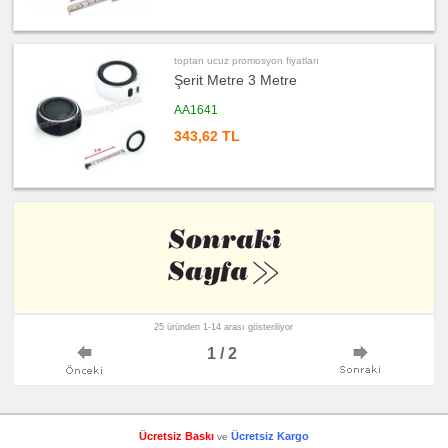
toptan ucuz promosyon fiyatları
Şerit Metre 3 Metre
AA1641
343,62 TL
25 üründen 1-14 arası gösteriliyor
1 / 2
Ücretsiz Baskı
Ücretsiz Kargo
ve