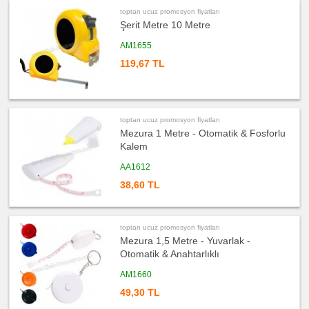
toptan ucuz promosyon fiyatları
ucuz
Şerit Metre 10 Metre
promosyon
Kalemlik
AM1655
ucuz
promosyon
119,67 TL
Kartvizitlik
ucuz
promosyon
Radyo
ucuz
toptan ucuz promosyon fiyatları
promosyon
Mezura 1 Metre - Otomatik & Fosforlu
Takvim
&
Kalem
Bloknot
AA1612
ucuz
promosyon
Bardak
38,60 TL
Altlığı
&
Para
Tabağı
toptan ucuz promosyon fiyatları
ucuz
promosyon
Mezura 1,5 Metre - Yuvarlak -
Evrak
Otomatik & Anahtarlıklı
Çantası
&
Sekreter
AM1660
Bloknot
49,30 TL
ucuz
promosyon