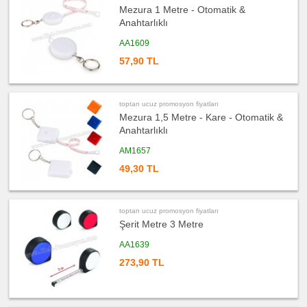
Feneri
Mezura 1 Metre - Otomatik &
ucuz
Anahtarlıklı
promosyon
Çakmak
AA1609
&
Küllük
57,90 TL
ucuz
promosyon
Masa
Çanta
Askısı
toptan ucuz promosyon fiyatları
Mezura 1,5 Metre - Kare - Otomatik &
ucuz
promosyon
Anahtarlıklı
PowerBank
&
Şarj
AM1657
Kablosu
49,30 TL
ucuz
promosyon
Flash
Bellek
toptan ucuz promosyon fiyatları
ucuz
promosyon
Şerit Metre 3 Metre
Saat
AA1639
ucuz
promosyon
273,90 TL
Kalem
ucuz
promosyon
Kalem
Seti