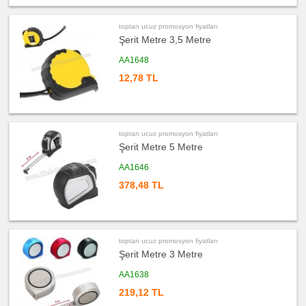
Masa
Seti
&
Sümen
toptan ucuz promosyon fiyatları
Takımı
Şerit Metre 3,5 Metre
ucuz
promosyon
AA1648
Yapışkan
Notluk
12,78 TL
Seti
&
Not
Tutucu
ucuz
promosyon
toptan ucuz promosyon fiyatları
Bilgisayar
Aksesuarları
Şerit Metre 5 Metre
ucuz
AA1646
promosyon
Diğer
378,48 TL
Ürünler
toptan ucuz promosyon fiyatları
Şerit Metre 3 Metre
AA1638
219,12 TL