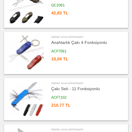
ucuz
GC2061
promosyon
Evrak
Çantası
42,83 TL
&
Sekreter
Bloknot
ucuz
promosyon
Masa
toptan ucuz promosyon
Seti
Anahtarlık Çakı 4 Fonksiyonlu
&
Sümen
Takımı
ACF7061
ucuz
10,04 TL
promosyon
Yapışkan
Notluk
Seti
&
Not
Tutucu
toptan ucuz promosyon
ucuz
Çakı Seti - 11 Fonksiyonlu
promosyon
Bilgisayar
Aksesuarları
ACF7102
210,77 TL
ucuz
promosyon
Diğer
Ürünler
toptan ucuz promosyon