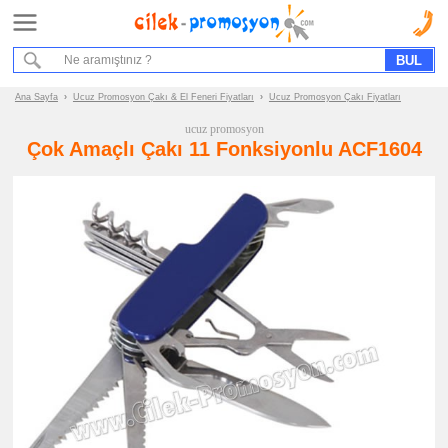
Ana Sayfa
Hizmet Akışımız
Bize Ulaşın
Ana Sayfa
›
Ucuz Promosyon Çakı & El Feneri Fiyatları
›
Ucuz Promosyon Çakı Fiyatları
ucuz promosyon
Promosyon
Çok Amaçlı Çakı 11 Fonksiyonlu ACF1604
Ürün
Grupları
ucuz
promosyon
Çakı
&
El
Feneri
ucuz
promosyon
Çakı
ucuz
promosyon
El
Feneri
ucuz
promosyon
Fenerli
Anahtarlık