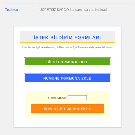
Aynası
&
Manikür
Teslimat
ÜCRETSİZ KARGO kapsamında yapılmaktadır
Seti
ucuz
promosyon
Şerit
Metre
&
Mezura
İSTEK BİLDİRİM FORMLARI
ucuz
Ürünler ile ilgili isteklerinizi, lütfen ürünü ilgili formlara ekleyerek bildiriniz.
promosyon
Çakmak
&
Küllük
BİLGİ FORMUNA EKLE
ucuz
promosyon
Masa
Çanta
NUMUNE FORMUNA EKLE
Askısı
ucuz
promosyon
PowerBank
&
Sipariş Miktarı:
Şarj
Kablosu
ucuz
promosyon
Flash
Bellek
ucuz
promosyon