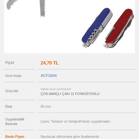
ucuz
promosyon
Tornavida
Seti
ucuz
promosyon
Ajanda
&
Organizer
ucuz
promosyon
Matara
&
Termos
24,70 TL
Fiyat
&
Bardak
ucuz
ACF1604
Ürün Kodu
promosyon
Geri
Dönüşümlü
Ürünler
toptan ucuz promosyon
Ürün Adı
ÇOK AMAÇLI ÇAKI 11 FONKSİYONLU
ucuz
promosyon
Anahtarlık
Ebat
85 mm
ucuz
promosyon
Hesap
Uygulanabilir
Lazer, Tampon ve Serigrafi baskı uygulamaları
Makinesi
Baskılar
ucuz
promosyon
Baskı Fiyatı
Basılacak dökümana göre fiyatlandırılır
Makyaj