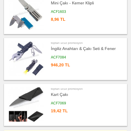
Mini Çakı - Kemer Klipli
ACF1603
8,96 TL
toptan ucuz promosyon
İngiliz Anahtarı & Çakı Seti & Fener
ACF7084
946,20 TL
toptan ucuz promosyon
Kart Çakı
ACF7069
19,42 TL