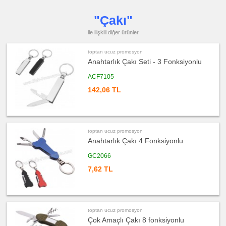
Saat
"Çakı"
ucuz
promosyon
Kalem
ile ilişkili diğer ürünler
ucuz
promosyon
toptan ucuz promosyon
Kalem
Seti
Anahtarlık Çakı Seti - 3 Fonksiyonlu
ucuz
ACF7105
promosyon
Kalemlik
142,06 TL
ucuz
promosyon
Kartvizitlik
ucuz
promosyon
toptan ucuz promosyon
Radyo
Anahtarlık Çakı 4 Fonksiyonlu
ucuz
promosyon
GC2066
Takvim
&
7,62 TL
Bloknot
ucuz
promosyon
Bardak
Altlığı
&
Para
toptan ucuz promosyon
Tabağı
Çok Amaçlı Çakı 8 fonksiyonlu