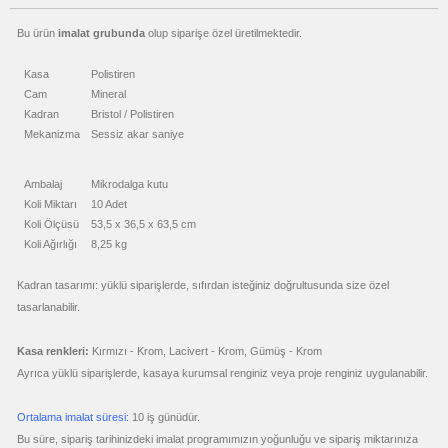
ucuz
promosyon
Bu ürün
imalat grubunda
olup siparişe özel üretilmektedir.
Makyaj
Aynası
&
Manikür
Kasa
Polistiren
Seti
Cam
Mineral
ucuz
Kadran
Bristol / Polistiren
promosyon
Şerit
Mekanizma
Sessiz akar saniye
Metre
&
Mezura
Ambalaj
Mikrodalga kutu
ucuz
promosyon
Koli Miktarı
10 Adet
Çakı
&
Koli Ölçüsü
53,5 x 36,5 x 63,5 cm
El
Feneri
Koli Ağırlığı
8,25 kg
ucuz
promosyon
Kadran tasarımı: yüklü siparişlerde, sıfırdan isteğiniz doğrultusunda size özel
Çakmak
&
tasarlanabilir.
Küllük
ucuz
Kasa renkleri:
Kırmızı - Krom, Lacivert - Krom, Gümüş - Krom
promosyon
Masa
Çanta
Ayrıca yüklü siparişlerde, kasaya kurumsal renginiz veya proje renginiz uygulanabilir.
Askısı
ucuz
Ortalama imalat süresi:
10 iş günüdür.
promosyon
PowerBank
Bu süre, sipariş tarihinizdeki imalat programımızın yoğunluğu ve sipariş miktarınıza
&