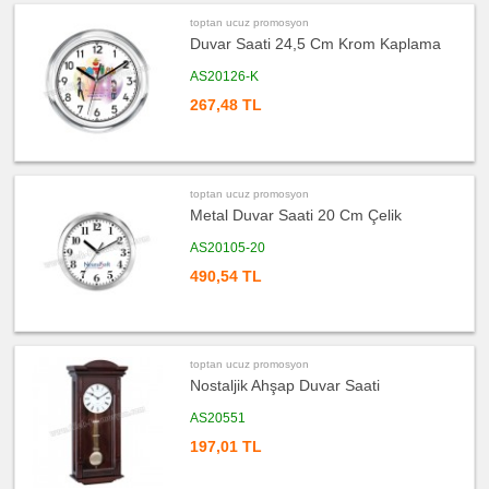
Diğer
Ürünler
toptan ucuz promosyon
Duvar Saati 24,5 Cm Krom Kaplama
AS20126-K
267,48 TL
toptan ucuz promosyon
Metal Duvar Saati 20 Cm Çelik
AS20105-20
490,54 TL
toptan ucuz promosyon
Nostaljik Ahşap Duvar Saati
AS20551
197,01 TL