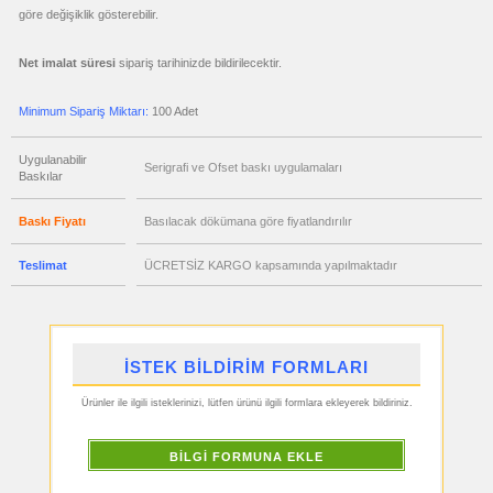
Şarj
göre değişiklik gösterebilir.
Kablosu
ucuz
promosyon
Net imalat süresi
sipariş tarihinizde bildirilecektir.
Flash
Bellek
Minimum Sipariş Miktarı:
100 Adet
ucuz
promosyon
Kalem
Uygulanabilir
Serigrafi ve Ofset baskı uygulamaları
ucuz
Baskılar
promosyon
Kalem
Seti
Baskı Fiyatı
Basılacak dökümana göre fiyatlandırılır
ucuz
promosyon
Kalemlik
Teslimat
ÜCRETSİZ KARGO kapsamında yapılmaktadır
ucuz
promosyon
Kartvizitlik
ucuz
promosyon
İSTEK BİLDİRİM FORMLARI
Radyo
ucuz
Ürünler ile ilgili isteklerinizi, lütfen ürünü ilgili formlara ekleyerek bildiriniz.
promosyon
Takvim
&
Bloknot
BİLGİ FORMUNA EKLE
ucuz
promosyon