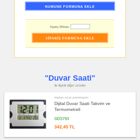
Bardak
Altlığı
NUMUNE FORMUNA EKLE
&
Para
Tabağı
ucuz
Sipariş Miktarı:
promosyon
Evrak
Çantası
&
Sekreter
Bloknot
ucuz
promosyon
Masa
Seti
&
Sümen
Takımı
"Duvar Saati"
ucuz
ile ilişkili diğer ürünler
promosyon
Yapışkan
Notluk
Seti
toptan ucuz promosyon
&
Not
Dijital Duvar Saati Takvim ve
Tutucu
Termometreli
ucuz
promosyon
GDS793
Bilgisayar
Aksesuarları
342,45 TL
ucuz
promosyon