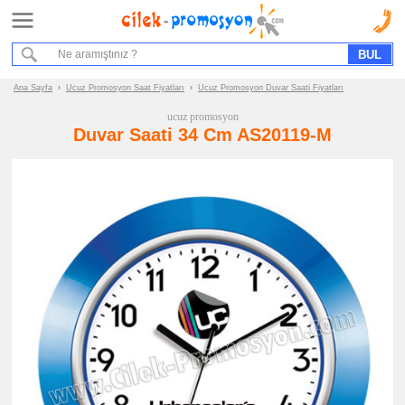
Ana Sayfa
Hizmet Akışımız
Bize Ulaşın
Ana Sayfa
›
Ucuz Promosyon Saat Fiyatları
›
Ucuz Promosyon Duvar Saati Fiyatları
ucuz promosyon
Promosyon
Duvar Saati 34 Cm AS20119-M
Ürün
Grupları
ucuz
promosyon
Saat
ucuz
promosyon
Duvar
Saati
ucuz
promosyon
Masa
Saati
ucuz
promosyon
Dekoratif
Saat
ucuz