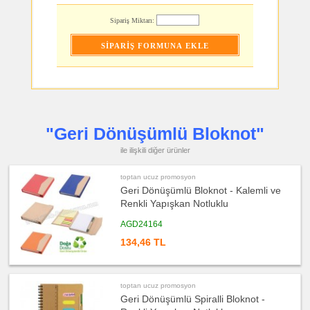
ucuz
promosyon
Sipariş Miktarı:
Kalem
ucuz
promosyon
Kalem
Seti
ucuz
promosyon
Kalemlik
ucuz
"Geri Dönüşümlü Bloknot"
promosyon
Kartvizitlik
ile ilişkili diğer ürünler
ucuz
promosyon
Radyo
toptan ucuz promosyon
Geri Dönüşümlü Bloknot - Kalemli ve
ucuz
promosyon
Renkli Yapışkan Notluklu
Takvim
&
Bloknot
AGD24164
ucuz
134,46 TL
promosyon
Bardak
Altlığı
&
Para
Tabağı
toptan ucuz promosyon
Geri Dönüşümlü Spiralli Bloknot -
ucuz