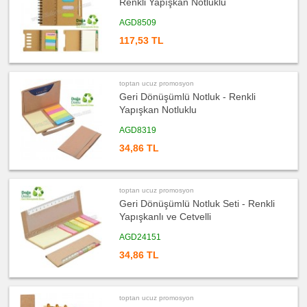
Renkli Yapışkan Notluklu
promosyon
Evrak
Çantası
AGD8509
&
Sekreter
Bloknot
117,53 TL
ucuz
promosyon
Masa
Seti
toptan ucuz promosyon
&
Sümen
Geri Dönüşümlü Notluk - Renkli
Takımı
Yapışkan Notluklu
ucuz
promosyon
AGD8319
Yapışkan
Notluk
34,86 TL
Seti
&
Not
Tutucu
toptan ucuz promosyon
ucuz
promosyon
Geri Dönüşümlü Notluk Seti - Renkli
Bilgisayar
Aksesuarları
Yapışkanlı ve Cetvelli
ucuz
AGD24151
promosyon
Diğer
34,86 TL
Ürünler
toptan ucuz promosyon