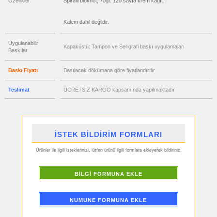
Özellikler
Spiralli bloknot, 70gr. 120 sayfa krem kağıt.
Metre
&
Mezura
Kalem dahil değildir.
ucuz
promosyon
Çakı
&
Uygulanabilir
El
Kapaküstü: Tampon ve Serigrafi baskı uygulamaları
Baskılar
Feneri
ucuz
promosyon
Baskı Fiyatı
Basılacak dökümana göre fiyatlandırılır
Çakmak
&
Küllük
Teslimat
ÜCRETSİZ KARGO kapsamında yapılmaktadır
ucuz
promosyon
Masa
Çanta
Askısı
ucuz
İSTEK BİLDİRİM FORMLARI
promosyon
PowerBank
&
Ürünler ile ilgili isteklerinizi, lütfen ürünü ilgili formlara ekleyerek bildiriniz.
Şarj
Kablosu
ucuz
BİLGİ FORMUNA EKLE
promosyon
Flash
Bellek
NUMUNE FORMUNA EKLE
ucuz
promosyon
Saat