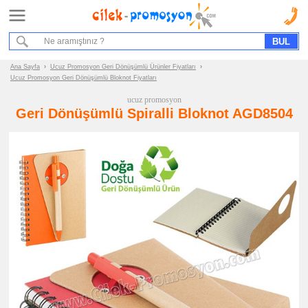
Ana Sayfa
Hizmet Akışımız
Bize Ulaşın
Ana Sayfa
›
Ucuz Promosyon Geri Dönüşümlü Ürünler Fiyatları
›
Ucuz Promosyon Geri Dönüşümlü Bloknot Fiyatları
Promosyon
ucuz promosyon
Ürün
Geri Dönüşümlü Spiralli Bloknot AGD8504
Grupları
ucuz
promosyon
Geri
Dönüşümlü
Ürünler
ucuz
promosyon
Geri
Dönüşümlü
Bloknot
ucuz
promosyon
Geri
Dönüşümlü
Kalem
ucuz
promosyon
Geri