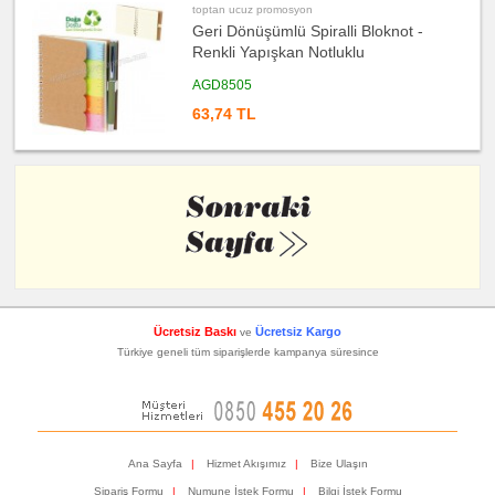
toptan ucuz promosyon
Geri Dönüşümlü Spiralli Bloknot -
Renkli Yapışkan Notluklu
AGD8505
63,74 TL
Ücretsiz Baskı
Ücretsiz Kargo
ve
Türkiye geneli tüm siparişlerde kampanya süresince
Ana Sayfa
|
Hizmet Akışımız
|
Bize Ulaşın
Sipariş Formu
|
Numune İstek Formu
|
Bilgi İstek Formu