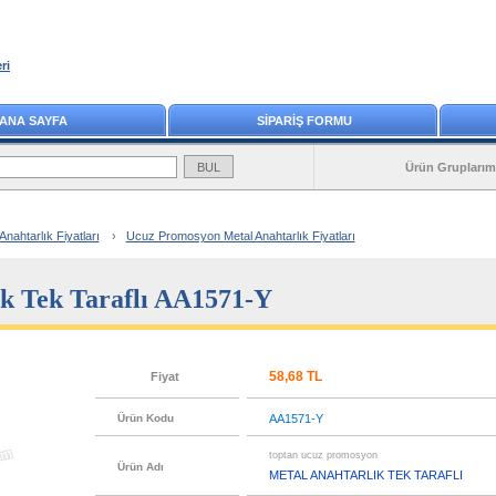
ri
ANA SAYFA
SİPARİŞ FORMU
Ürün Gruplarım
ahtarlık Fiyatları
›
Ucuz Promosyon Metal Anahtarlık Fiyatları
ık Tek Taraflı AA1571-Y
58,68 TL
Fiyat
Ürün Kodu
AA1571-Y
toptan ucuz promosyon
Ürün Adı
METAL ANAHTARLIK TEK TARAFLI