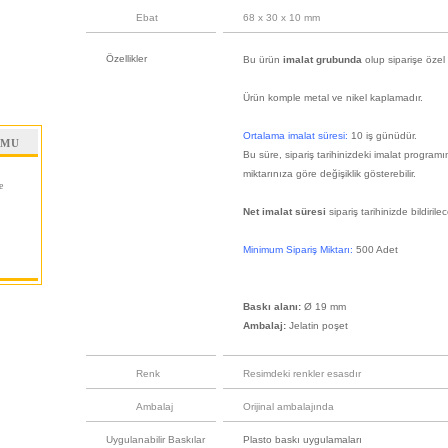
Ebat
68 x 30 x 10 mm
Özellikler
Bu ürün
imalat grubunda
olup siparişe özel 
Ürün komple metal ve nikel kaplamadır.
Ortalama imalat süresi:
10 iş günüdür.
RMU
Bu süre, sipariş tarihinizdeki imalat program
miktarınıza göre değişiklik gösterebilir.
e
Net imalat süresi
sipariş tarihinizde bildirilece
Minimum Sipariş Miktarı:
500 Adet
Baskı alanı:
Ø 19 mm
Ambalaj:
Jelatin poşet
Renk
Resimdeki renkler esasdır
Ambalaj
Orijinal ambalajında
Uygulanabilir Baskılar
Plasto baskı uygulamaları