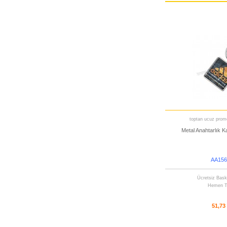
toptan ucuz promo
Metal Anahtarlık Ka
AA156
Ücretsiz Bask
Hemen T
51,73