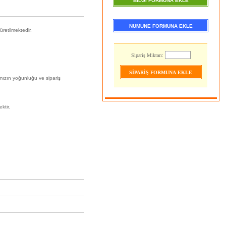
BİLGİ FORMUNA EKLE
NUMUNE FORMUNA EKLE
üretilmektedir.
Sipariş Miktarı:
ımızın yoğunluğu ve sipariş
ktir.