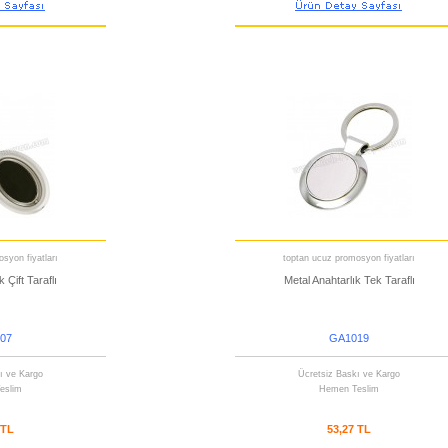
syon fiyatları
toptan ucuz promosyon fiyatları
 Çift Taraflı
Metal Anahtarlık Tek Taraflı
07
GA1019
ı ve Kargo
Ücretsiz Baskı ve Kargo
eslim
Hemen Teslim
 TL
53,27 TL