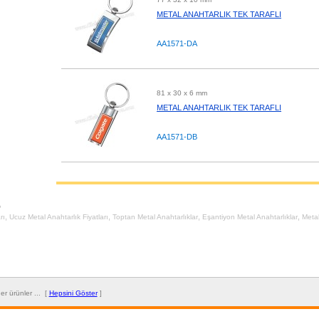
METAL ANAHTARLIK TEK TARAFLI
AA1571-DA
81 x 30 x 6 mm
METAL ANAHTARLIK TEK TARAFLI
AA1571-DB
,
,
,
,
,
rı
Ucuz Metal Anahtarlık Fiyatları
Toptan Metal Anahtarlıklar
Eşantiyon Metal Anahtarlıklar
Metal
diğer ürünler ... [
Hepsini Göster
]