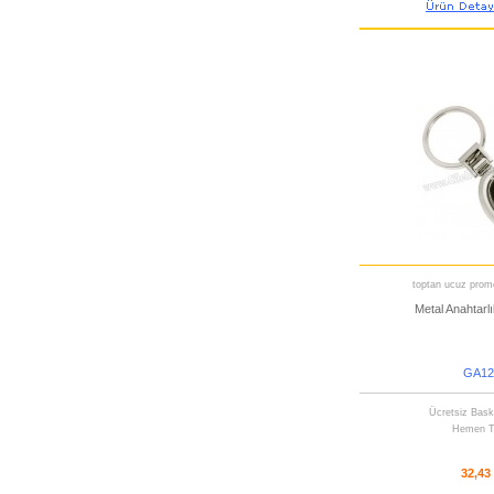
toptan ucuz promo
Metal Anahtarlık
GA12
Ücretsiz Bask
Hemen T
32,43