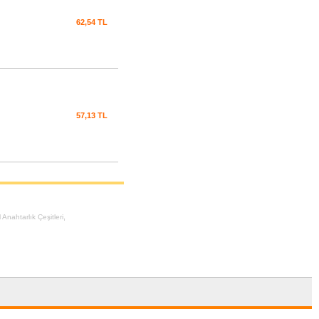
62,54 TL
57,13 TL
,
 Anahtarlık Çeşitleri