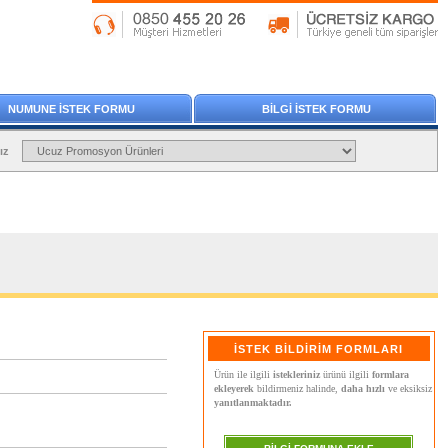
NUMUNE İSTEK FORMU
BİLGİ İSTEK FORMU
ız
İSTEK BİLDİRİM FORMLARI
Ürün ile ilgili
istekleriniz
ürünü ilgili
formlara
ekleyerek
bildirmeniz halinde,
daha hızlı
ve eksiksiz
yanıtlanmaktadır.