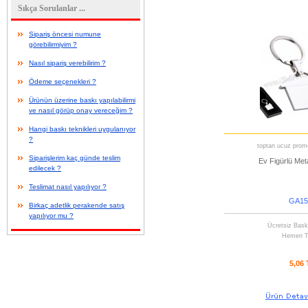
Sıkça Sorulanlar ...
Sipariş öncesi numune
görebilirmiyim ?
Nasıl sipariş verebilirim ?
Ödeme seçenekleri ?
Ürünün üzerine baskı yapılabilirmi
ve nasıl görüp onay vereceğim ?
Hangi baskı teknikleri uygulanıyor
?
toptan ucuz promo
Siparişlerim kaç günde teslim
Ev Figürlü Meta
edilecek ?
Teslimat nasıl yapılıyor ?
GA15
Birkaç adetlik perakende satış
yapılıyor mu ?
Ücretsiz Bask
Hemen T
5,06