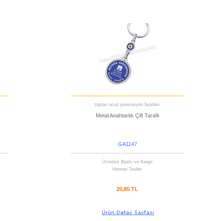
toptan ucuz promosyon fiyatları
Metal Anahtarlık Çift Taraflı
GA1147
Ücretsiz Baskı ve Kargo
Hemen Teslim
20,85 TL