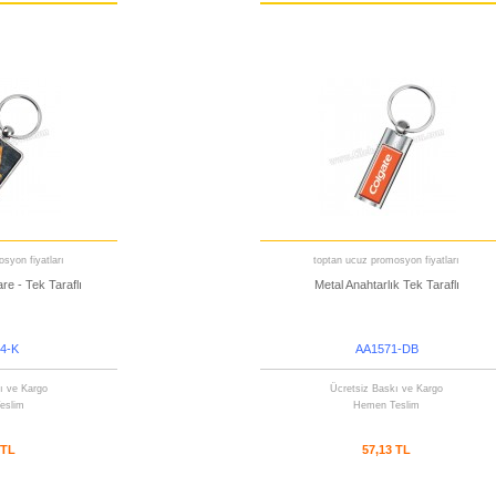
syon fiyatları
toptan ucuz promosyon fiyatları
re - Tek Taraflı
Metal Anahtarlık Tek Taraflı
4-K
AA1571-DB
ı ve Kargo
Ücretsiz Baskı ve Kargo
eslim
Hemen Teslim
 TL
57,13 TL