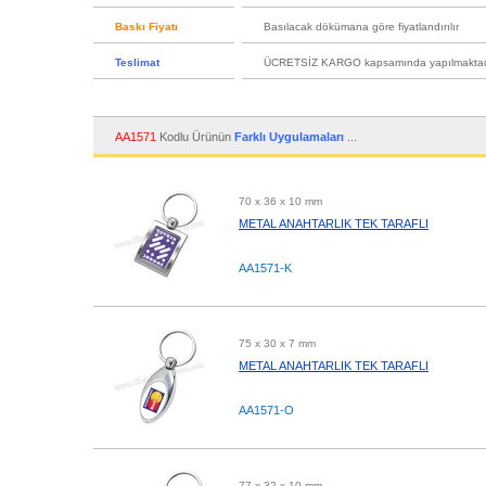
Baskı Fiyatı
Basılacak dökümana göre fiyatlandırılır
Teslimat
ÜCRETSİZ KARGO kapsamında yapılmaktad
AA1571
Kodlu Ürünün
Farklı Uygulamaları
...
70 x 36 x 10 mm
METAL ANAHTARLIK TEK TARAFLI
AA1571-K
75 x 30 x 7 mm
METAL ANAHTARLIK TEK TARAFLI
AA1571-O
77 x 32 x 10 mm