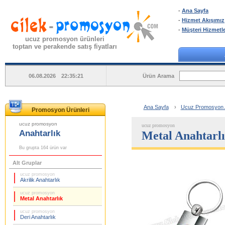
-
Ana Sayfa
-
Hizmet Akışımız
-
Müşteri Hizmetle
ucuz promosyon ürünleri
toptan ve perakende satış fiyatları
Ürün Arama
06.08.2026 22:35:21
Ana Sayfa
›
Ucuz Promosyon An
Promosyon Ürünleri
ucuz promosyon
ucuz promosyon
Anahtarlık
Metal Anahtarl
Bu grupta 164 ürün var
Alt Gruplar
ucuz promosyon
Akrilik Anahtarlık
ucuz promosyon
Metal Anahtarlık
ucuz promosyon
Deri Anahtarlık