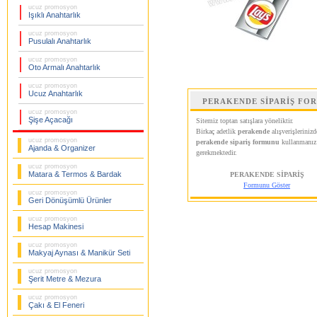
ucuz promosyon
Işıklı Anahtarlık
ucuz promosyon
Pusulalı Anahtarlık
ucuz promosyon
Oto Armalı Anahtarlık
ucuz promosyon
Ucuz Anahtarlık
PERAKENDE SİPARİŞ FO
ucuz promosyon
Şişe Açacağı
Sitemiz toptan satışlara yöneliktir.
Birkaç adetlik
perakende
alışverişlerinizd
ucuz promosyon
perakende sipariş formunu
kullanmanız
Ajanda & Organizer
gerekmektedir.
ucuz promosyon
Matara & Termos & Bardak
PERAKENDE SİPARİŞ
Formunu Göster
ucuz promosyon
Geri Dönüşümlü Ürünler
ucuz promosyon
Hesap Makinesi
ucuz promosyon
Makyaj Aynası & Manikür Seti
ucuz promosyon
Şerit Metre & Mezura
ucuz promosyon
Çakı & El Feneri