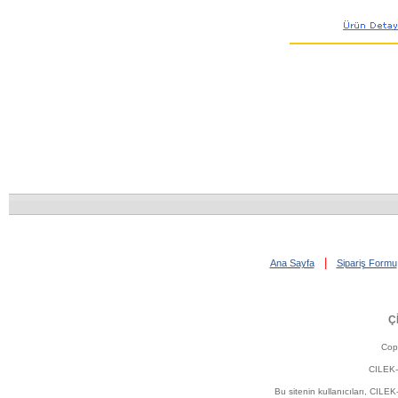
|
Ana Sayfa
Sipariş Formu
Ç
Cop
CILEK-
Bu sitenin kullanıcıları, C