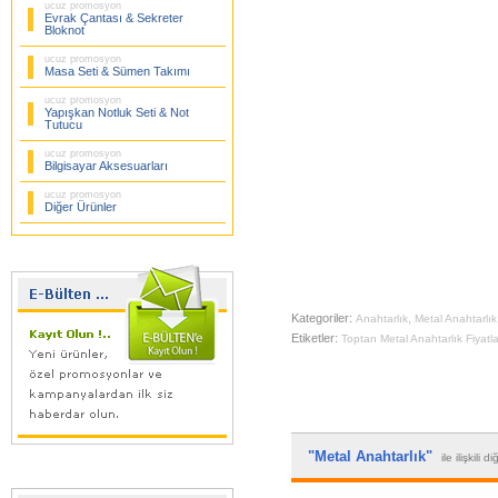
ucuz promosyon
Evrak Çantası & Sekreter
Bloknot
ucuz promosyon
Masa Seti & Sümen Takımı
ucuz promosyon
Yapışkan Notluk Seti & Not
Tutucu
ucuz promosyon
Bilgisayar Aksesuarları
ucuz promosyon
Diğer Ürünler
Kategoriler:
,
Anahtarlık
Metal Anahtarlık
Etiketler:
Toptan Metal Anahtarlık Fiyatla
"Metal Anahtarlık"
ile ilişkili 