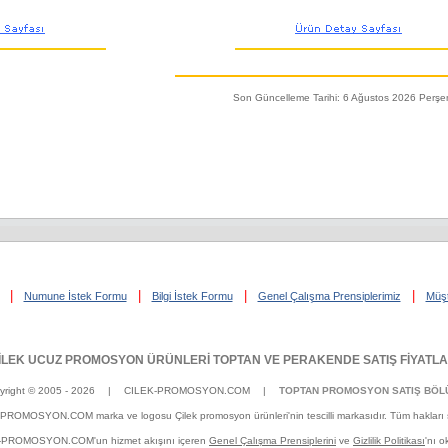
Son Güncelleme Tarihi: 6 Ağustos 2026 Perş
|
|
|
|
Numune İstek Formu
Bilgi İstek Formu
Genel Çalışma Prensiplerimiz
Müşt
İLEK UCUZ PROMOSYON ÜRÜNLERİ TOPTAN VE PERAKENDE SATIŞ FİYATLA
yright © 2005 - 2026
| CILEK-PROMOSYON.COM |
TOPTAN PROMOSYON SATIŞ BÖL
PROMOSYON.COM marka ve logosu Çilek promosyon ürünleri'nin tescilli markasıdır. Tüm hakları sa
ILEK-PROMOSYON.COM'un hizmet akışını içeren
Genel Çalışma Prensiplerini
ve
Gizlilik Politikası
'nı o