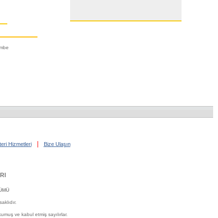
embe
|
eri Hizmetleri
Bize Ulaşın
RI
ÜMÜ
klıdır.
kumuş ve kabul etmiş sayılırlar.