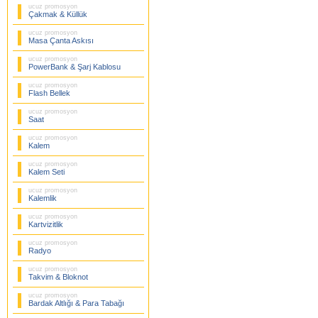
ucuz promosyon
Çakmak & Küllük
ucuz promosyon
Masa Çanta Askısı
ucuz promosyon
PowerBank & Şarj Kablosu
ucuz promosyon
Flash Bellek
ucuz promosyon
Saat
ucuz promosyon
Kalem
ucuz promosyon
Kalem Seti
ucuz promosyon
Kalemlik
ucuz promosyon
Kartvizitlik
ucuz promosyon
Radyo
ucuz promosyon
Takvim & Bloknot
ucuz promosyon
Bardak Altlığı & Para Tabağı