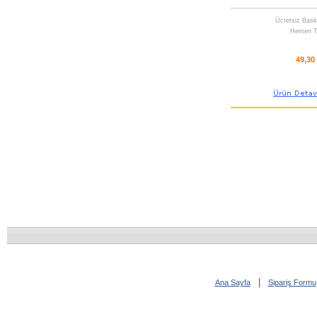
Ücretsiz Bask
Hemen T
49,30
|
Ana Sayfa
Sipariş Formu