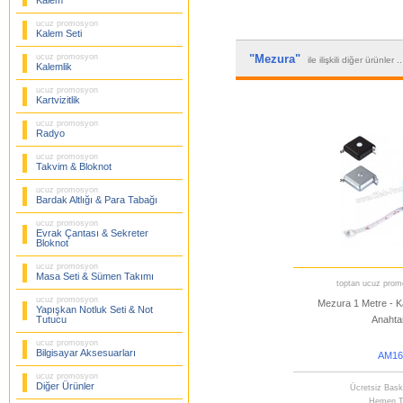
Kalem
ucuz promosyon
Kalem Seti
ucuz promosyon
"Mezura"
ile ilişkili diğer ürünler .
Kalemlik
ucuz promosyon
Kartvizitlik
ucuz promosyon
Radyo
ucuz promosyon
Takvim & Bloknot
ucuz promosyon
Bardak Altlığı & Para Tabağı
ucuz promosyon
Evrak Çantası & Sekreter
Bloknot
ucuz promosyon
Masa Seti & Sümen Takımı
toptan ucuz promo
ucuz promosyon
Mezura 1 Metre - K
Yapışkan Notluk Seti & Not
Tutucu
Anahtar
ucuz promosyon
Bilgisayar Aksesuarları
AM16
ucuz promosyon
Diğer Ürünler
Ücretsiz Bask
Hemen T