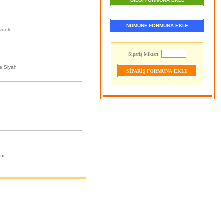
BİLGİ FORMUNA EKLE
NUMUNE FORMUNA EKLE
deli.
Sipariş Miktarı:
ve Siyah
ır