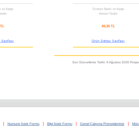
ı ve Kargo
Ücretsiz Baskı ve Kargo
eslim
Hemen Teslim
 TL
49,30 TL
Son Güncelleme Tarihi: 6 Ağustos 2026 Perş
|
|
|
|
Numune İstek Formu
Bilgi İstek Formu
Genel Çalışma Prensiplerimiz
Müşt