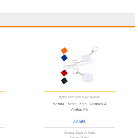
toptan ucuz promosyon fiyatları
Mezura 1 Metre - Kare - Otomatik &
Anahtarlıklı
AM1658
Ücretsiz Baskı ve Kargo
Hemen Teslim