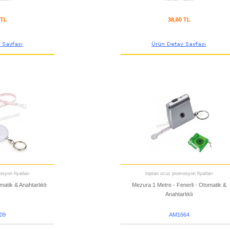
 TL
38,60 TL
syon fiyatları
toptan ucuz promosyon fiyatları
atik & Anahtarlıklı
Mezura 1 Metre - Fenerli - Otomatik &
Anahtarlıklı
09
AM1664