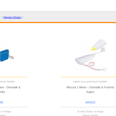
.. [
Hepsini Göster
]
syon fiyatları
toptan ucuz promosyon fiyatları
are - Otomatik &
Mezura 1 Metre - Otomatik & Fosforlu
lıklı
Kalem
63
AA1612
ı ve Kargo
Ücretsiz Baskı ve Kargo
eslim
Hemen Teslim