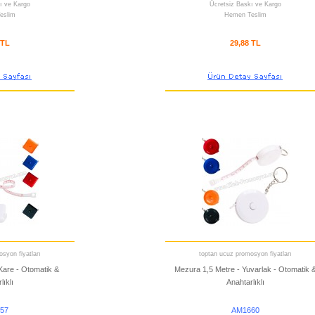
ı ve Kargo
Ücretsiz Baskı ve Kargo
eslim
Hemen Teslim
 TL
29,88 TL
syon fiyatları
toptan ucuz promosyon fiyatları
Kare - Otomatik &
Mezura 1,5 Metre - Yuvarlak - Otomatik 
lıklı
Anahtarlıklı
57
AM1660