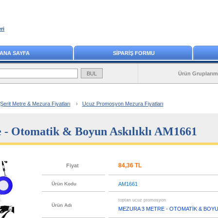
ri
ANA SAYFA
SİPARİŞ FORMU
Ürün Gruplarım
rit Metre & Mezura Fiyatları
›
Ucuz Promosyon Mezura Fiyatları
 - Otomatik & Boyun Askılıklı AM1661
84,36 TL
Fiyat
Ürün Kodu
AM1661
toptan ucuz promosyon
Ürün Adı
MEZURA 3 METRE - OTOMATİK & BOYUN