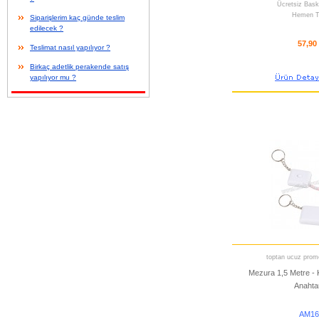
Ücretsiz Bask
Hemen T
Siparişlerim kaç günde teslim
edilecek ?
57,90
Teslimat nasıl yapılıyor ?
Birkaç adetlik perakende satış
yapılıyor mu ?
toptan ucuz promo
Mezura 1,5 Metre - 
Anahtar
AM16