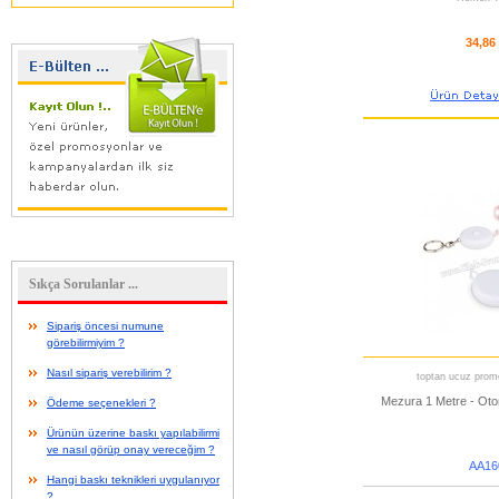
34,86
Sıkça Sorulanlar ...
Sipariş öncesi numune
görebilirmiyim ?
Nasıl sipariş verebilirim ?
toptan ucuz promo
Mezura 1 Metre - Otom
Ödeme seçenekleri ?
Ürünün üzerine baskı yapılabilirmi
ve nasıl görüp onay vereceğim ?
AA16
Hangi baskı teknikleri uygulanıyor
?