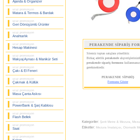
Ajanda & Organizer
ucuz promosyon
Matara & Termos & Bardak
ucuz promosyon
Geri Dönüşümlü Ürünler
ucuz promosyon
Anahtarlık
ucuz promosyon
PERAKENDE SİPARİŞ FO
Hesap Makinesi
Sitemiz toptan satışlara yöneliktir.
ucuz promosyon
Birkaç adetlik
perakende
alışverişlerinizd
Makyaj Aynası & Manikür Seti
perakende sipariş formunu
kullanmanız
ucuz promosyon
gerekmektedir.
Çakı & El Feneri
PERAKENDE SİPARİŞ
ucuz promosyon
Formunu Göster
Çakmak & Küllük
ucuz promosyon
Masa Çanta Askısı
ucuz promosyon
PowerBank & Şarj Kablosu
ucuz promosyon
Flash Bellek
Kategoriler:
,
Şerit Metre & Mezura
Mezu
ucuz promosyon
Etiketler:
,
Mezura İmalatçısı
Otomatik M
Saat
ucuz promosyon