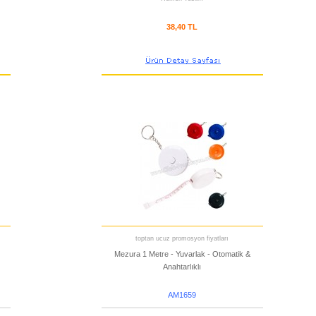
38,40 TL
toptan ucuz promosyon fiyatları
Mezura 1 Metre - Yuvarlak - Otomatik &
Anahtarlıklı
AM1659