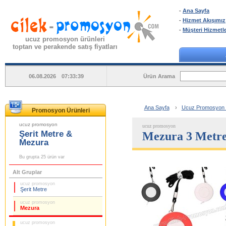
-
Ana Sayfa
-
Hizmet Akışımız
-
Müşteri Hizmetle
ucuz promosyon ürünleri
toptan ve perakende satış fiyatları
Ürün Arama
06.08.2026 07:33:39
Ana Sayfa
›
Ucuz Promosyon Şe
Promosyon Ürünleri
ucuz promosyon
ucuz promosyon
Şerit Metre &
Mezura 3 Metre
Mezura
Bu grupta 25 ürün var
Alt Gruplar
ucuz promosyon
Şerit Metre
ucuz promosyon
Mezura
ucuz promosyon