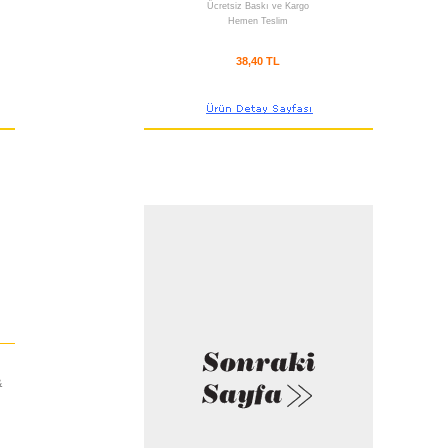
Ücretsiz Baskı ve Kargo
Hemen Teslim
38,40 TL
&