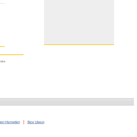
embe
|
eri Hizmetleri
Bize Ulaşın