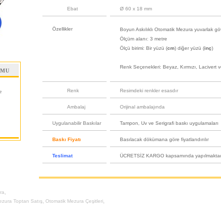
Ebat
Ø 60 x 18 mm
Özellikler
Boyun Askılıklı Otomatik Mezura yuvarlak göv
Ölçüm alanı: 3 metre
Ölçü birimi: Bir yüzü (
cm
) diğer yüzü (
inç
)
Renk Seçenekleri: Beyaz, Kırmızı, Lacivert 
RMU
Renk
Resimdeki renkler esasdır
e
Ambalaj
Orijinal ambalajında
Uygulanabilir Baskılar
Tampon, Uv ve Serigrafi baskı uygulamaları
Baskı Fiyatı
Basılacak dökümana göre fiyatlandırılır
Teslimat
ÜCRETSİZ KARGO kapsamında yapılmaktad
,
ra
,
,
ezura Toptan Satış
Otomatik Mezura Çeşitleri