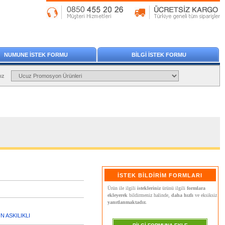
NUMUNE İSTEK FORMU
BİLGİ İSTEK FORMU
ız
İSTEK BİLDİRİM FORMLARI
Ürün ile ilgili
istekleriniz
ürünü ilgili
formlara
ekleyerek
bildirmeniz halinde,
daha hızlı
ve eksiksiz
yanıtlanmaktadır.
 ASKILIKLI