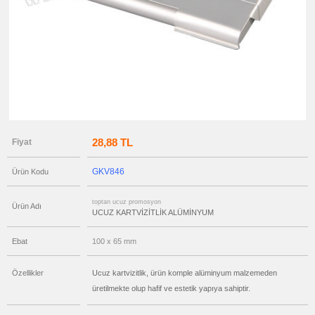
ucuz
promosyon
Kartvizitlik
Seti
ucuz
promosyon
Ucuz
Kartvizitlik
ucuz
promosyon
Masaüstü
Kartvizitlik
ucuz
promosyon
28,88 TL
Fiyat
Ajanda
&
Organizer
GKV846
Ürün Kodu
ucuz
promosyon
Matara
toptan ucuz promosyon
&
Ürün Adı
Termos
UCUZ KARTVİZİTLİK ALÜMİNYUM
&
Bardak
Ebat
100 x 65 mm
ucuz
promosyon
Geri
Dönüşümlü
Özellikler
Ucuz kartvizitlik, ürün komple alüminyum malzemeden
Ürünler
üretilmekte olup hafif ve estetik yapıya sahiptir.
ucuz
promosyon
Anahtarlık