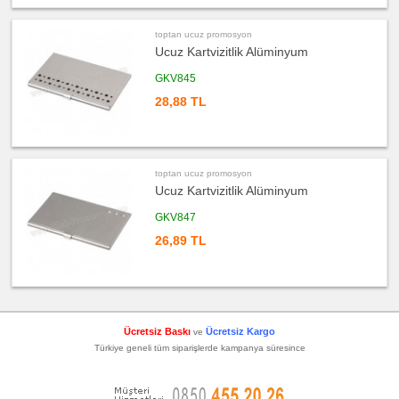
Takvim
&
Bloknot
toptan ucuz promosyon
ucuz
Ucuz Kartvizitlik Alüminyum
promosyon
Bardak
GKV845
Altlığı
&
Para
28,88 TL
Tabağı
ucuz
promosyon
Evrak
Çantası
&
toptan ucuz promosyon
Sekreter
Ucuz Kartvizitlik Alüminyum
Bloknot
ucuz
GKV847
promosyon
Masa
26,89 TL
Seti
&
Sümen
Takımı
ucuz
promosyon
Yapışkan
Notluk
Ücretsiz Baskı
Ücretsiz Kargo
ve
Seti
&
Türkiye geneli tüm siparişlerde kampanya süresince
Not
Tutucu
ucuz