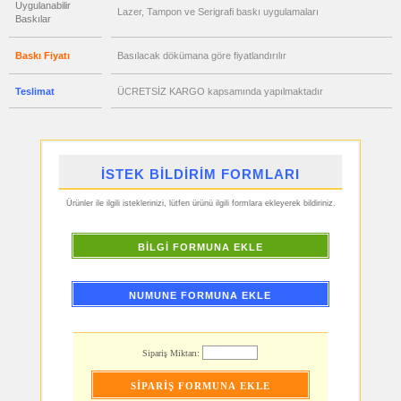
Uygulanabilir
Lazer, Tampon ve Serigrafi baskı uygulamaları
Baskılar
ucuz
promosyon
Hesap
Makinesi
Baskı Fiyatı
Basılacak dökümana göre fiyatlandırılır
ucuz
promosyon
Teslimat
ÜCRETSİZ KARGO kapsamında yapılmaktadır
Makyaj
Aynası
&
Manikür
Seti
ucuz
promosyon
İSTEK BİLDİRİM FORMLARI
Şerit
Metre
&
Ürünler ile ilgili isteklerinizi, lütfen ürünü ilgili formlara ekleyerek bildiriniz.
Mezura
ucuz
promosyon
BİLGİ FORMUNA EKLE
Çakı
&
El
Feneri
NUMUNE FORMUNA EKLE
ucuz
promosyon
Çakmak
&
Küllük
Sipariş Miktarı:
ucuz
promosyon
Masa
Çanta