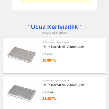
Askısı
ucuz
promosyon
PowerBank
&
Şarj
Kablosu
"Ucuz Kartvizitlik"
ucuz
promosyon
ile ilişkili diğer ürünler
Flash
Bellek
toptan ucuz promosyon
ucuz
promosyon
Ucuz Kartvizitlik Alüminyum
Saat
GKV843
ucuz
promosyon
28,88 TL
Kalem
ucuz
promosyon
Kalem
Seti
toptan ucuz promosyon
ucuz
promosyon
Ucuz Kartvizitlik Alüminyum
Kalemlik
GKV844
ucuz
promosyon
28,88 TL
Radyo
ucuz
promosyon