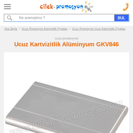
Ana Sayfa
Hizmet Akışımız
Bize Ulaşın
Ana Sayfa
›
Ucuz Promosyon Kartvizitlik Fiyatları
›
Ucuz Promosyon Ucuz Kartvizitlik Fiyatları
ucuz promosyon
Promosyon
Ucuz Kartvizitlik Alüminyum GKV846
Ürün
Grupları
ucuz
promosyon
Kartvizitlik
ucuz
promosyon
Metal
Kartvizitlik
ucuz
promosyon
Deri
Kartvizitlik
ucuz
promosyon
Hesap
Makineli
Kartvizitlik