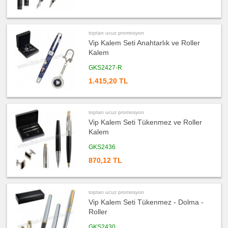
promosyon
Evrak
Çantası
&
Sekreter
Bloknot
toptan ucuz promosyon
Vip Kalem Seti Anahtarlık ve Roller
ucuz
promosyon
Kalem
Masa
Seti
&
GKS2427-R
Sümen
Takımı
1.415,20 TL
ucuz
promosyon
Yapışkan
Notluk
Seti
toptan ucuz promosyon
&
Vip Kalem Seti Tükenmez ve Roller
Not
Tutucu
Kalem
ucuz
GKS2436
promosyon
Bilgisayar
Aksesuarları
870,12 TL
ucuz
promosyon
Diğer
Ürünler
toptan ucuz promosyon
Vip Kalem Seti Tükenmez - Dolma -
Roller
GKS2430