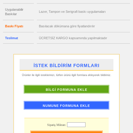
Seti
ucuz
Uygulanabilir
Lazer, Tampon ve Serigrafi baskı uygulamaları
promosyon
Baskılar
Şerit
Metre
&
Mezura
Baskı Fiyatı
Basılacak dökümana göre fiyatlandırılır
ucuz
promosyon
Teslimat
ÜCRETSİZ KARGO kapsamında yapılmaktadır
Çakı
&
El
Feneri
ucuz
promosyon
Çakmak
İSTEK BİLDİRİM FORMLARI
&
Küllük
Ürünler ile ilgili isteklerinizi, lütfen ürünü ilgili formlara ekleyerek bildiriniz.
ucuz
promosyon
Masa
Çanta
BİLGİ FORMUNA EKLE
Askısı
ucuz
promosyon
NUMUNE FORMUNA EKLE
PowerBank
&
Şarj
Kablosu
ucuz
Sipariş Miktarı:
promosyon
Flash