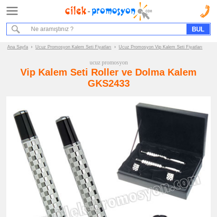
Ana Sayfa
Hizmet Akışımız
Bize Ulaşın
Ana Sayfa
›
Ucuz Promosyon Kalem Seti Fiyatları
›
Ucuz Promosyon Vip Kalem Seti Fiyatları
ucuz promosyon
Promosyon
Vip Kalem Seti Roller ve Dolma Kalem
Ürün
GKS2433
Grupları
ucuz
promosyon
Kalem
Seti
ucuz
promosyon
Vip
Kalem
Seti
ucuz
promosyon
Ucuz
Kalem
Seti
ucuz
promosyon
Ahşap
Kalem