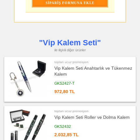
Bellek
ucuz
promosyon
Saat
ucuz
promosyon
Kalem
ucuz
"Vip Kalem Seti"
promosyon
Kalemlik
ile ilişkili diğer ürünler
ucuz
promosyon
Kartvizitlik
toptan ucuz promosyon
Vip Kalem Seti Anahtarlık ve Tükenmez
ucuz
Kalem
promosyon
Radyo
GKS2427-T
ucuz
promosyon
972,80 TL
Takvim
&
Bloknot
ucuz
toptan ucuz promosyon
promosyon
Bardak
Vip Kalem Seti Roller ve Dolma Kalem
Altlığı
&
Para
GKS2432
Tabağı
2.032,85 TL
ucuz