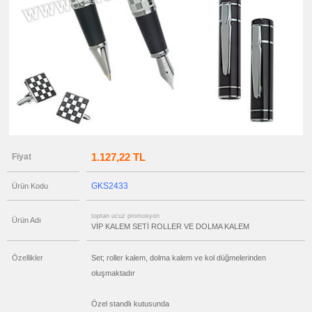
Seti
ucuz
promosyon
Ajanda
&
Organizer
ucuz
promosyon
Matara
&
Termos
&
Bardak
ucuz
promosyon
1.127,22 TL
Fiyat
Geri
Dönüşümlü
Ürünler
GKS2433
Ürün Kodu
ucuz
promosyon
Anahtarlık
toptan ucuz promosyon
Ürün Adı
ucuz
VİP KALEM SETİ ROLLER VE DOLMA KALEM
promosyon
Hesap
Makinesi
Özellikler
Set; roller kalem, dolma kalem ve kol düğmelerinden
ucuz
oluşmaktadır
promosyon
Makyaj
Aynası
&
Özel standlı kutusunda
Manikür