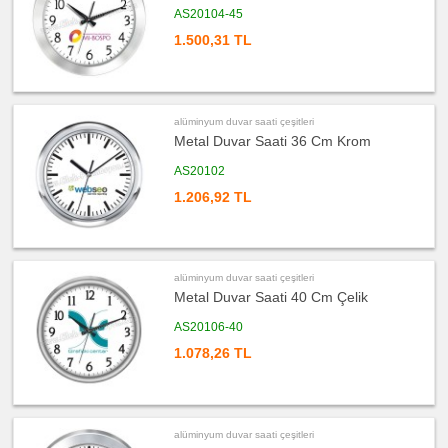
promosyon
Buzdolabı
AS20104-45
Saati
1.500,31 TL
ucuz
promosyon
Seyahat
Saati
ucuz
alüminyum duvar saati çeşitleri
promosyon
Ajanda
Metal Duvar Saati 36 Cm Krom
&
Organizer
AS20102
ucuz
1.206,92 TL
promosyon
Matara
&
Termos
&
Bardak
alüminyum duvar saati çeşitleri
ucuz
promosyon
Metal Duvar Saati 40 Cm Çelik
Geri
Dönüşümlü
Ürünler
AS20106-40
ucuz
1.078,26 TL
promosyon
Anahtarlık
ucuz
promosyon
Hesap
Makinesi
alüminyum duvar saati çeşitleri