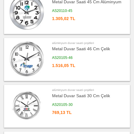
Metal Duvar Saati 45 Cm Alüminyum
ucuz
promosyon
Makyaj
AS20110-45
Aynası
&
1.305,02 TL
Manikür
Seti
ucuz
promosyon
Şerit
Metre
alüminyum duvar saati çeşitleri
&
Mezura
Metal Duvar Saati 46 Cm Çelik
ucuz
AS20105-46
promosyon
Çakı
1.516,05 TL
&
El
Feneri
ucuz
promosyon
Çakmak
alüminyum duvar saati çeşitleri
&
Küllük
Metal Duvar Saati 30 Cm Çelik
ucuz
AS20105-30
promosyon
Masa
Çanta
769,13 TL
Askısı
ucuz
promosyon
PowerBank
&