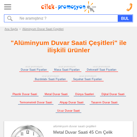
Ana Sayfa
Hizmet Akışımız
Bize Ulaşın
Ana Sayfa
›
Alüminyum Duvar Saati Çeşitleri
"Alüminyum Duvar Saati Çeşitleri" ile
Promosyon
Ürün
ilişkili ürünler
Grupları
ucuz
ucuz promosyon
ucuz promosyon
ucuz promosyon
promosyon
Duvar Saati Fiyatları
Masa Saati Fiyatları
Dekoratif Saat Fiyatları
Saat
ucuz promosyon
ucuz promosyon
ucuz
Buzdolabı Saati Fiyatları
Seyahat Saati Fiyatları
promosyon
Duvar
Saati
Plastik Duvar Saati
Metal Duvar Saati
Dünya Saatleri
Dijital Duvar Saati
ucuz
promosyon
Termometreli Duvar Saati
Ahşap Duvar Saati
Tasarım Duvar Saati
Masa
Saati
Ucuz Duvar Saati
ucuz
promosyon
Dekoratif
Saat
alüminyum duvar saati çeşitleri
Metal Duvar Saati 45 Cm Çelik
ucuz