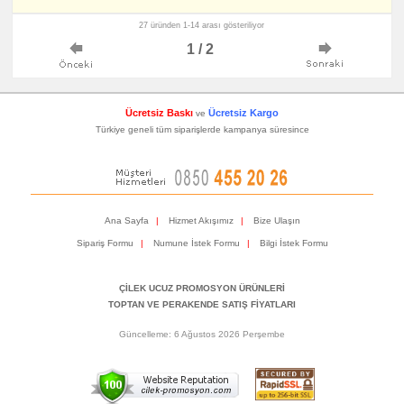
27 üründen 1-14 arası gösteriliyor
1 / 2
Ücretsiz Baskı
Ücretsiz Kargo
ve
Türkiye geneli tüm siparişlerde kampanya süresince
Ana Sayfa
|
Hizmet Akışımız
|
Bize Ulaşın
Sipariş Formu
|
Numune İstek Formu
|
Bilgi İstek Formu
ÇİLEK UCUZ PROMOSYON ÜRÜNLERİ
TOPTAN VE PERAKENDE SATIŞ FİYATLARI
Güncelleme: 6 Ağustos 2026 Perşembe