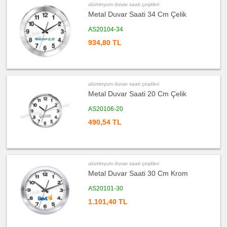
Şarj
alüminyum duvar saati çeşitleri
Kablosu
Metal Duvar Saati 34 Cm Çelik
ucuz
promosyon
AS20104-34
Flash
Bellek
934,80 TL
ucuz
promosyon
Kalem
ucuz
promosyon
alüminyum duvar saati çeşitleri
Kalem
Metal Duvar Saati 20 Cm Çelik
Seti
ucuz
AS20106-20
promosyon
Kalemlik
490,54 TL
ucuz
promosyon
Kartvizitlik
ucuz
alüminyum duvar saati çeşitleri
promosyon
Radyo
Metal Duvar Saati 30 Cm Krom
ucuz
AS20101-30
promosyon
Takvim
&
1.101,40 TL
Bloknot
ucuz
promosyon