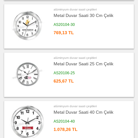
Bardak
Altlığı
&
alüminyum duvar saati çeşitleri
Para
Metal Duvar Saati 30 Cm Çelik
Tabağı
ucuz
AS20104-30
promosyon
Evrak
769,13 TL
Çantası
&
Sekreter
Bloknot
ucuz
promosyon
alüminyum duvar saati çeşitleri
Masa
Seti
Metal Duvar Saati 25 Cm Çelik
&
Sümen
Takımı
AS20106-25
625,67 TL
ucuz
promosyon
Yapışkan
Notluk
Seti
&
Not
Tutucu
alüminyum duvar saati çeşitleri
Metal Duvar Saati 40 Cm Çelik
ucuz
promosyon
Bilgisayar
AS20104-40
Aksesuarları
1.078,26 TL
ucuz
promosyon