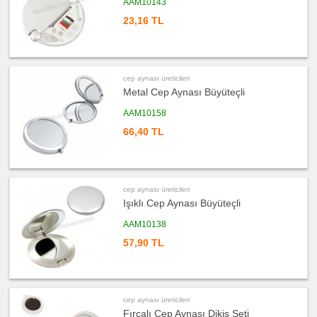
AAM10143
Seti
23,16 TL
ucuz
promosyon
Kalemlik
ucuz
promosyon
Kartvizitlik
cep aynası üreticileri
Metal Cep Aynası Büyüteçli
ucuz
promosyon
Radyo
AAM10158
ucuz
66,40 TL
promosyon
Takvim
&
Bloknot
ucuz
promosyon
cep aynası üreticileri
Bardak
Işıklı Cep Aynası Büyüteçli
Altlığı
&
Para
AAM10138
Tabağı
57,90 TL
ucuz
promosyon
Evrak
Çantası
&
Sekreter
Bloknot
cep aynası üreticileri
ucuz
Fırçalı Cep Aynası Dikiş Seti