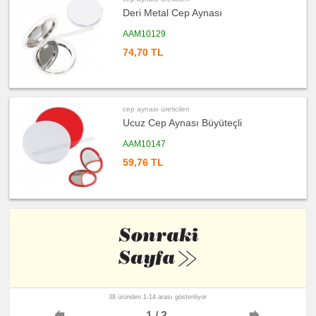
Deri Metal Cep Aynası
AAM10129
74,70 TL
cep aynası üreticileri
Ucuz Cep Aynası Büyüteçli
AAM10147
59,76 TL
38 üründen 1-14 arası gösteriliyor
1 / 3