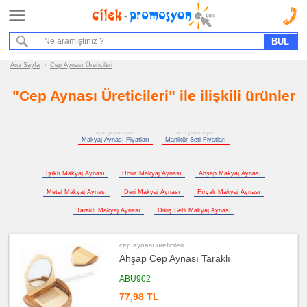
Ana Sayfa
Hizmet Akışımız
Bize Ulaşın
Ana Sayfa
›
Cep Aynası Üreticileri
"Cep Aynası Üreticileri" ile ilişkili ürünler
Promosyon
Ürün
Grupları
ucuz promosyon
ucuz promosyon
Makyaj Aynası Fiyatları
Manikür Seti Fiyatları
ucuz
promosyon
Makyaj
Aynası
&
Işıklı Makyaj Aynası
Ucuz Makyaj Aynası
Ahşap Makyaj Aynası
Manikür
Seti
Metal Makyaj Aynası
Deri Makyaj Aynası
Fırçalı Makyaj Aynası
ucuz
Taraklı Makyaj Aynası
Dikiş Setli Makyaj Aynası
promosyon
Makyaj
Aynası
cep aynası üreticileri
ucuz
promosyon
Ahşap Cep Aynası Taraklı
Manikür
Seti
ABU902
ucuz
77,98 TL
promosyon