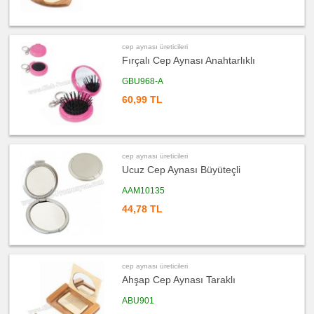
Ajanda
&
Organizer
ucuz
promosyon
cep aynası üreticileri
Matara
Fırçalı Cep Aynası Anahtarlıklı
&
Termos
&
GBU968-A
Bardak
60,99 TL
ucuz
promosyon
Geri
Dönüşümlü
Ürünler
ucuz
cep aynası üreticileri
promosyon
Anahtarlık
Ucuz Cep Aynası Büyüteçli
ucuz
AAM10135
promosyon
Hesap
44,78 TL
Makinesi
ucuz
promosyon
Şerit
Metre
&
Mezura
cep aynası üreticileri
Ahşap Cep Aynası Taraklı
ucuz
promosyon
Çakı
ABU901
&