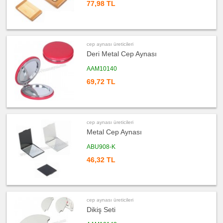
El
77,98 TL
Feneri
ucuz
promosyon
Çakmak
&
Küllük
cep aynası üreticileri
Deri Metal Cep Aynası
ucuz
promosyon
Masa
AAM10140
Çanta
Askısı
69,72 TL
ucuz
promosyon
PowerBank
&
Şarj
Kablosu
cep aynası üreticileri
Metal Cep Aynası
ucuz
promosyon
Flash
ABU908-K
Bellek
46,32 TL
ucuz
promosyon
Saat
ucuz
promosyon
Kalem
cep aynası üreticileri
Dikiş Seti
ucuz
promosyon
Kalem