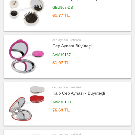
promosyon
Masa
Seti
GBU968-DB
&
Sümen
61,77 TL
Takımı
ucuz
promosyon
Yapışkan
Notluk
Seti
cep aynası üreticileri
&
Not
Cep Aynası Büyüteçli
Tutucu
AAM10137
ucuz
promosyon
81,07 TL
Bilgisayar
Aksesuarları
ucuz
promosyon
Diğer
Ürünler
cep aynası üreticileri
Kalp Cep Aynası - Büyüteçli
AAM10130
76,69 TL
cep aynası üreticileri