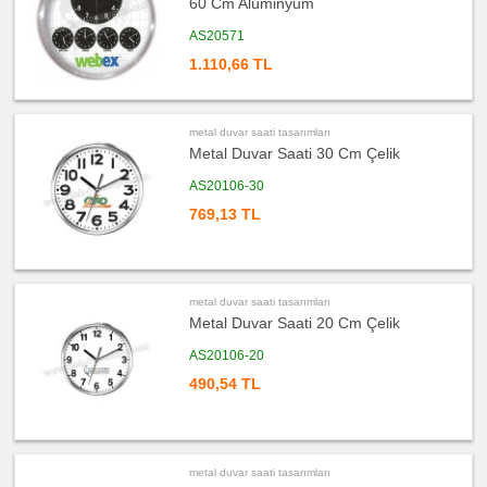
60 Cm Alüminyum
promosyon
Buzdolabı
Saati
AS20571
ucuz
1.110,66 TL
promosyon
Seyahat
Saati
ucuz
metal duvar saati tasarımları
promosyon
Ajanda
Metal Duvar Saati 30 Cm Çelik
&
Organizer
AS20106-30
ucuz
769,13 TL
promosyon
Matara
&
Termos
&
Bardak
metal duvar saati tasarımları
ucuz
promosyon
Metal Duvar Saati 20 Cm Çelik
Geri
Dönüşümlü
Ürünler
AS20106-20
ucuz
490,54 TL
promosyon
Anahtarlık
ucuz
promosyon
Hesap
Makinesi
metal duvar saati tasarımları