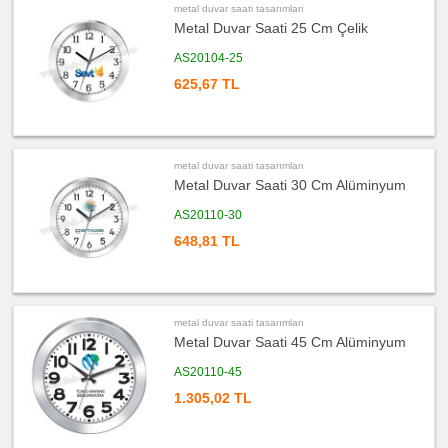
Şarj
metal duvar saati tasarımları
Kablosu
Metal Duvar Saati 25 Cm Çelik
ucuz
promosyon
AS20104-25
Flash
Bellek
625,67 TL
ucuz
promosyon
Kalem
ucuz
promosyon
metal duvar saati tasarımları
Kalem
Metal Duvar Saati 30 Cm Alüminyum
Seti
ucuz
AS20110-30
promosyon
Kalemlik
648,81 TL
ucuz
promosyon
Kartvizitlik
ucuz
metal duvar saati tasarımları
promosyon
Radyo
Metal Duvar Saati 45 Cm Alüminyum
ucuz
AS20110-45
promosyon
Takvim
&
1.305,02 TL
Bloknot
ucuz
promosyon