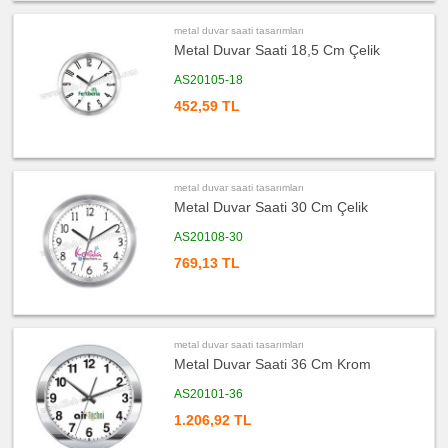
Bardak
Altlığı
&
metal duvar saati tasarımları
Para
Metal Duvar Saati 18,5 Cm Çelik
Tabağı
ucuz
AS20105-18
promosyon
Evrak
452,59 TL
Çantası
&
Sekreter
Bloknot
ucuz
promosyon
metal duvar saati tasarımları
Masa
Seti
Metal Duvar Saati 30 Cm Çelik
&
Sümen
Takımı
AS20108-30
769,13 TL
ucuz
promosyon
Yapışkan
Notluk
Seti
&
Not
Tutucu
metal duvar saati tasarımları
Metal Duvar Saati 36 Cm Krom
ucuz
promosyon
Bilgisayar
AS20101-36
Aksesuarları
1.206,92 TL
ucuz
promosyon