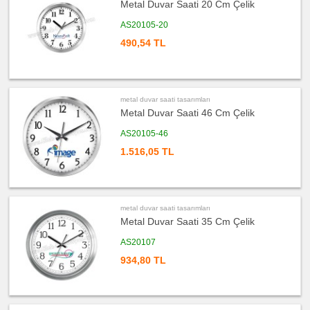
Metal Duvar Saati 20 Cm Çelik
ucuz
promosyon
Makyaj
AS20105-20
Aynası
&
490,54 TL
Manikür
Seti
ucuz
promosyon
Şerit
Metre
metal duvar saati tasarımları
&
Mezura
Metal Duvar Saati 46 Cm Çelik
ucuz
AS20105-46
promosyon
Çakı
1.516,05 TL
&
El
Feneri
ucuz
promosyon
Çakmak
metal duvar saati tasarımları
&
Küllük
Metal Duvar Saati 35 Cm Çelik
ucuz
AS20107
promosyon
Masa
Çanta
934,80 TL
Askısı
ucuz
promosyon
PowerBank
&