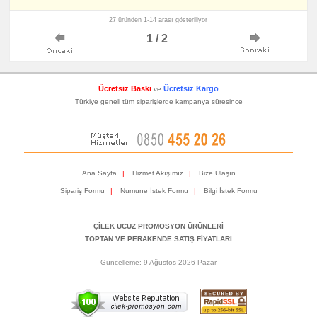
27 üründen 1-14 arası gösteriliyor
1 / 2
Ücretsiz Baskı
Ücretsiz Kargo
ve
Türkiye geneli tüm siparişlerde kampanya süresince
Ana Sayfa
|
Hizmet Akışımız
|
Bize Ulaşın
Sipariş Formu
|
Numune İstek Formu
|
Bilgi İstek Formu
ÇİLEK UCUZ PROMOSYON ÜRÜNLERİ
TOPTAN VE PERAKENDE SATIŞ FİYATLARI
Güncelleme: 9 Ağustos 2026 Pazar