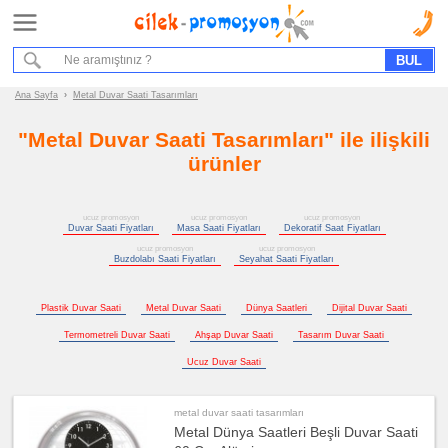
Ana Sayfa
Hizmet Akışımız
Bize Ulaşın
Ana Sayfa
›
Metal Duvar Saati Tasarımları
"Metal Duvar Saati Tasarımları" ile ilişkili
Promosyon
Ürün
ürünler
Grupları
ucuz
ucuz promosyon
ucuz promosyon
ucuz promosyon
promosyon
Duvar Saati Fiyatları
Masa Saati Fiyatları
Dekoratif Saat Fiyatları
Saat
ucuz promosyon
ucuz promosyon
ucuz
Buzdolabı Saati Fiyatları
Seyahat Saati Fiyatları
promosyon
Duvar
Saati
Plastik Duvar Saati
Metal Duvar Saati
Dünya Saatleri
Dijital Duvar Saati
ucuz
promosyon
Termometreli Duvar Saati
Ahşap Duvar Saati
Tasarım Duvar Saati
Masa
Saati
Ucuz Duvar Saati
ucuz
promosyon
Dekoratif
Saat
metal duvar saati tasarımları
Metal Dünya Saatleri Beşli Duvar Saati
ucuz