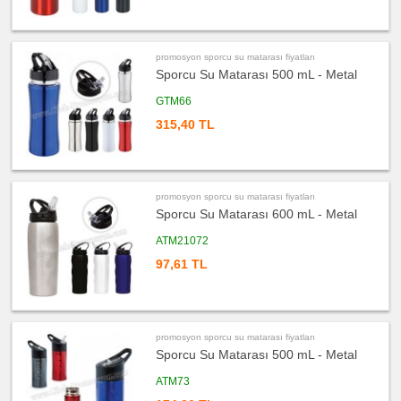
Kupa
-
Mug
ucuz
promosyon sporcu su matarası fiyatları
promosyon
Sporcu Su Matarası 500 mL - Metal
Ajanda
&
Organizer
GTM66
ucuz
315,40 TL
promosyon
Geri
Dönüşümlü
Ürünler
ucuz
promosyon
promosyon sporcu su matarası fiyatları
Anahtarlık
Sporcu Su Matarası 600 mL - Metal
ucuz
promosyon
ATM21072
Hesap
Makinesi
97,61 TL
ucuz
promosyon
Makyaj
Aynası
&
Manikür
promosyon sporcu su matarası fiyatları
Seti
Sporcu Su Matarası 500 mL - Metal
ucuz
promosyon
ATM73
Şerit
Metre