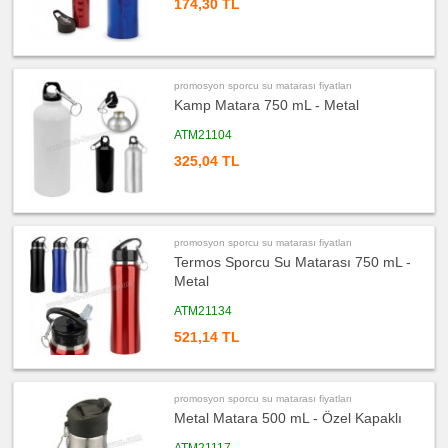
&
174,30 TL
Mezura
ucuz
promosyon
Çakı
&
El
promosyon sporcu su matarası fiyatları
Feneri
Kamp Matara 750 mL - Metal
ucuz
ATM21104
promosyon
Çakmak
&
325,04 TL
Küllük
ucuz
promosyon
Masa
Çanta
Askısı
promosyon sporcu su matarası fiyatları
Termos Sporcu Su Matarası 750 mL -
ucuz
promosyon
Metal
PowerBank
&
Şarj
ATM21134
Kablosu
521,14 TL
ucuz
promosyon
Flash
Bellek
promosyon sporcu su matarası fiyatları
ucuz
Metal Matara 500 mL - Özel Kapaklı
promosyon
Saat