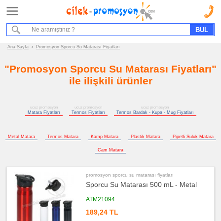
Ana Sayfa
Hizmet Akışımız
Bize Ulaşın
Ana Sayfa
›
Promosyon Sporcu Su Matarası Fiyatları
"Promosyon Sporcu Su Matarası Fiyatları"
Promosyon
Ürün
ile ilişkili ürünler
Grupları
ucuz
ucuz promosyon
ucuz promosyon
ucuz promosyon
promosyon
Matara Fiyatları
Termos Fiyatları
Termos Bardak - Kupa - Mug Fiyatları
Matara
&
Termos
&
Bardak
Metal Matara
Termos Matara
Kamp Matara
Plastik Matara
Pipetli Suluk Matara
ucuz
Cam Matara
promosyon
Matara
ucuz
promosyon sporcu su matarası fiyatları
promosyon
Sporcu Su Matarası 500 mL - Metal
Termos
ucuz
ATM21094
promosyon
Termos
189,24 TL
Bardak
-