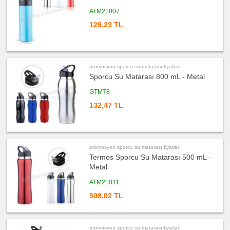
Evrak
Çantası
ATM21007
&
Sekreter
Bloknot
129,23 TL
ucuz
promosyon
Masa
Seti
&
Sümen
promosyon sporcu su matarası fiyatları
Takımı
Sporcu Su Matarası 800 mL - Metal
ucuz
promosyon
GTM78
Yapışkan
Notluk
132,47 TL
Seti
&
Not
Tutucu
ucuz
promosyon
promosyon sporcu su matarası fiyatları
Bilgisayar
Aksesuarları
Termos Sporcu Su Matarası 500 mL -
Metal
ucuz
promosyon
Diğer
ATM21011
Ürünler
508,02 TL
promosyon sporcu su matarası fiyatları