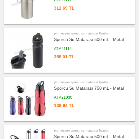
ATM21117
ucuz
promosyon
312,69 TL
Kalem
ucuz
promosyon
Kalem
Seti
promosyon sporcu su matarası fiyatları
ucuz
Sporcu Su Matarası 500 mL - Metal
promosyon
Kalemlik
ATM21115
ucuz
promosyon
359,01 TL
Kartvizitlik
ucuz
promosyon
Radyo
ucuz
promosyon sporcu su matarası fiyatları
promosyon
Sporcu Su Matarası 750 mL - Metal
Takvim
&
Bloknot
ATM21030
ucuz
138,94 TL
promosyon
Bardak
Altlığı
&
Para
Tabağı
promosyon sporcu su matarası fiyatları
ucuz
Sporcu Su Matarası 500 mL - Metal
promosyon