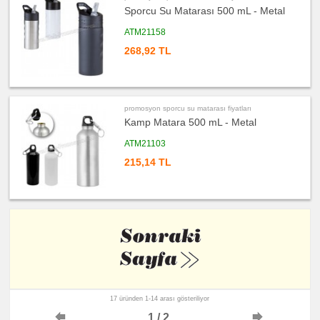
Sporcu Su Matarası 500 mL - Metal
ATM21158
268,92 TL
promosyon sporcu su matarası fiyatları
Kamp Matara 500 mL - Metal
ATM21103
215,14 TL
17 üründen 1-14 arası gösteriliyor
1 / 2