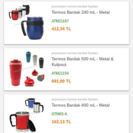
ucuz
promosyon
promosyon termos bardak fiyatları
Kalem
Termos Bardak 240 mL - Metal
ucuz
promosyon
ATM21167
Kalem
Seti
412,34 TL
ucuz
promosyon
Kalemlik
ucuz
promosyon
promosyon termos bardak fiyatları
Kartvizitlik
Termos Bardak 500 mL - Metal &
ucuz
Kulpsuz
promosyon
Radyo
ATM21154
ucuz
691,00 TL
promosyon
Takvim
&
Bloknot
ucuz
promosyon termos bardak fiyatları
promosyon
Termos Bardak 400 mL - Metal
Bardak
Altlığı
&
GTM65-A
Para
Tabağı
162,13 TL
ucuz
promosyon