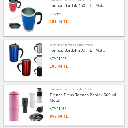
&
Mezura
Termos Bardak 450 mL - Metal
ucuz
GTM89
promosyon
Çakı
181,44 TL
&
El
Feneri
ucuz
promosyon
Çakmak
&
promosyon termos bardak fiyatları
Küllük
Termos Bardak 280 mL - Metal
ucuz
ATM21086
promosyon
Masa
Çanta
165,34 TL
Askısı
ucuz
promosyon
PowerBank
&
Şarj
promosyon termos bardak fiyatları
Kablosu
French Press Termos Bardak 500 mL -
ucuz
Metal
promosyon
Flash
Bellek
ATM21162
856,56 TL
ucuz
promosyon
Saat