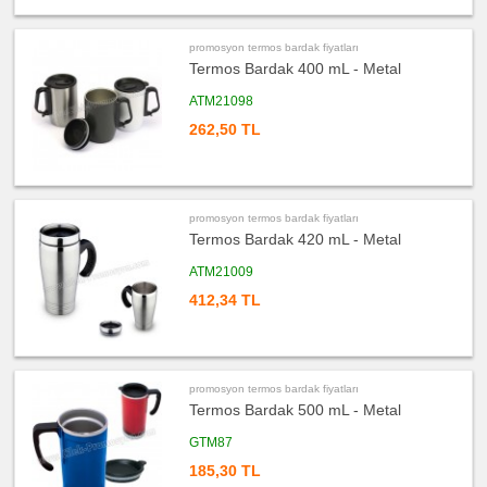
Evrak
Çantası
&
Sekreter
promosyon termos bardak fiyatları
Bloknot
Termos Bardak 400 mL - Metal
ucuz
promosyon
ATM21098
Masa
Seti
&
262,50 TL
Sümen
Takımı
ucuz
promosyon
Yapışkan
Notluk
promosyon termos bardak fiyatları
Seti
Termos Bardak 420 mL - Metal
&
Not
Tutucu
ATM21009
ucuz
412,34 TL
promosyon
Bilgisayar
Aksesuarları
ucuz
promosyon
Diğer
promosyon termos bardak fiyatları
Ürünler
Termos Bardak 500 mL - Metal
GTM87
185,30 TL