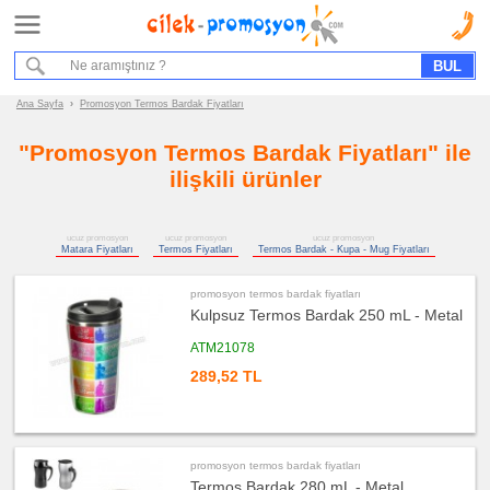
Ana Sayfa
Hizmet Akışımız
Bize Ulaşın
Ana Sayfa
›
Promosyon Termos Bardak Fiyatları
"Promosyon Termos Bardak Fiyatları" ile
Promosyon
Ürün
ilişkili ürünler
Grupları
ucuz
ucuz promosyon
ucuz promosyon
ucuz promosyon
promosyon
Matara Fiyatları
Termos Fiyatları
Termos Bardak - Kupa - Mug Fiyatları
Matara
&
Termos
&
promosyon termos bardak fiyatları
Bardak
Kulpsuz Termos Bardak 250 mL - Metal
ucuz
promosyon
ATM21078
Matara
289,52 TL
ucuz
promosyon
Termos
ucuz
promosyon
Termos
promosyon termos bardak fiyatları
Bardak
Termos Bardak 280 mL - Metal
-