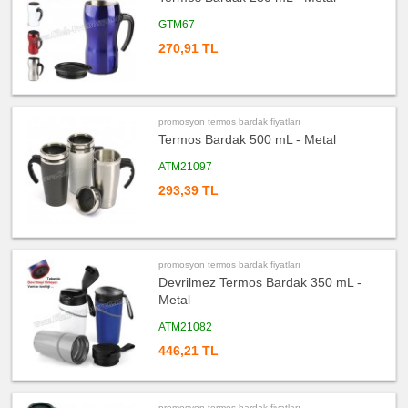
Kupa
-
GTM67
Mug
270,91 TL
ucuz
promosyon
Ajanda
&
Organizer
ucuz
promosyon termos bardak fiyatları
promosyon
Termos Bardak 500 mL - Metal
Geri
Dönüşümlü
Ürünler
ATM21097
ucuz
293,39 TL
promosyon
Anahtarlık
ucuz
promosyon
Hesap
Makinesi
promosyon termos bardak fiyatları
Devrilmez Termos Bardak 350 mL -
ucuz
promosyon
Metal
Makyaj
Aynası
&
ATM21082
Manikür
Seti
446,21 TL
ucuz
promosyon
Şerit
Metre
promosyon termos bardak fiyatları