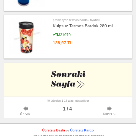
promosyon termos bardak fiyatları
Kulpsuz Termos Bardak 280 mL
ATM21079
138,97 TL
49 üründen 1-14 arası gösteriliyor
1 / 4
Ücretsiz Baskı
Ücretsiz Kargo
ve
Türkiye geneli tüm siparişlerde kampanya süresince