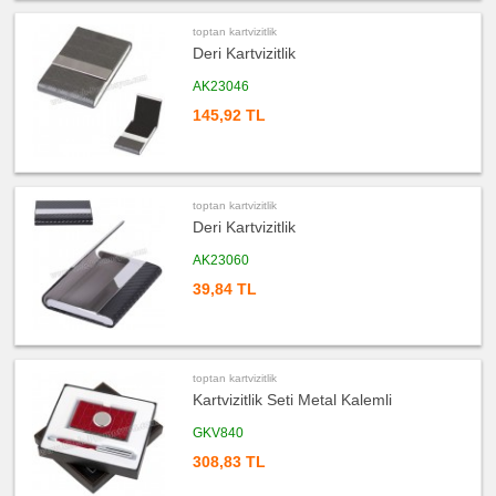
Askısı
toptan kartvizitlik
ucuz
promosyon
Deri Kartvizitlik
PowerBank
&
AK23046
Şarj
Kablosu
145,92 TL
ucuz
promosyon
Flash
Bellek
ucuz
toptan kartvizitlik
promosyon
Saat
Deri Kartvizitlik
ucuz
AK23060
promosyon
Kalem
39,84 TL
ucuz
promosyon
Kalem
Seti
ucuz
toptan kartvizitlik
promosyon
Kalemlik
Kartvizitlik Seti Metal Kalemli
ucuz
GKV840
promosyon
Radyo
308,83 TL
ucuz
promosyon