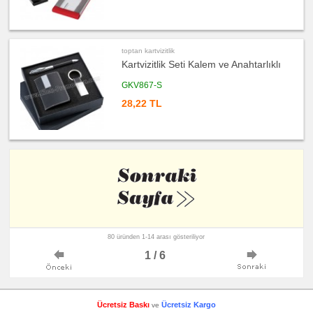
promosyon
Bilgisayar
Aksesuarları
ucuz
promosyon
Diğer
toptan kartvizitlik
Ürünler
Kartvizitlik Seti Kalem ve Anahtarlıklı
GKV867-S
28,22 TL
80 üründen 1-14 arası gösteriliyor
1 / 6
Ücretsiz Baskı
Ücretsiz Kargo
ve