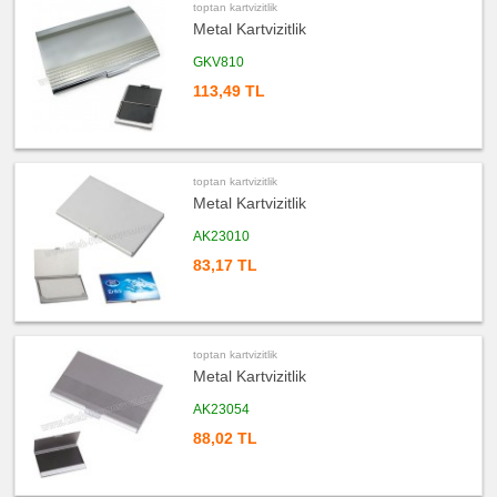
toptan kartvizitlik
ucuz
Metal Kartvizitlik
promosyon
Hesap
GKV810
Makinesi
113,49 TL
ucuz
promosyon
Makyaj
Aynası
&
Manikür
Seti
toptan kartvizitlik
ucuz
Metal Kartvizitlik
promosyon
Şerit
Metre
AK23010
&
Mezura
83,17 TL
ucuz
promosyon
Çakı
&
El
Feneri
toptan kartvizitlik
Metal Kartvizitlik
ucuz
promosyon
Çakmak
AK23054
&
Küllük
88,02 TL
ucuz
promosyon
Masa
Çanta