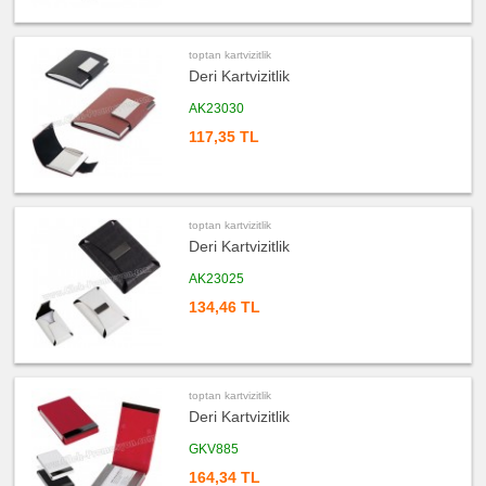
Takvim
&
Bloknot
toptan kartvizitlik
ucuz
promosyon
Deri Kartvizitlik
Bardak
Altlığı
&
AK23030
Para
Tabağı
117,35 TL
ucuz
promosyon
Evrak
Çantası
&
Sekreter
toptan kartvizitlik
Bloknot
Deri Kartvizitlik
ucuz
promosyon
AK23025
Masa
Seti
134,46 TL
&
Sümen
Takımı
ucuz
promosyon
Yapışkan
toptan kartvizitlik
Notluk
Seti
Deri Kartvizitlik
&
Not
Tutucu
GKV885
164,34 TL
ucuz