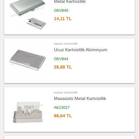
Metal Kartvizitlik
ucuz
promosyon
Kartvizitlik
GKV849
Seti
14,11 TL
ucuz
promosyon
Ucuz
Kartvizitlik
ucuz
promosyon
toptan kartvizitlik
Masaüstü
Kartvizitlik
Ucuz Kartvizitlik Alüminyum
ucuz
GKV844
promosyon
Ajanda
28,88 TL
&
Organizer
ucuz
promosyon
Matara
&
toptan kartvizitlik
Termos
&
Masaüstü Metal Kartvizitlik
Bardak
AK23027
ucuz
promosyon
88,64 TL
Geri
Dönüşümlü
Ürünler
ucuz
promosyon
Anahtarlık