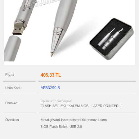
ucuz
promosyon
OTG
Flash
Bellek
ucuz
promosyon
Flash
Bellekli
Kalem
ucuz
promosyon
Ajanda
&
Organizer
405,33 TL
Fiyat
ucuz
promosyon
Matara
&
AFB3290-8
Ürün Kodu
Termos
&
Bardak
toptan ucuz promosyon
Ürün Adı
ucuz
FLASH BELLEKLİ KALEM 8 GB - LAZER POİNTERLİ
promosyon
Geri
Dönüşümlü
Ürünler
Özellikler
Metal gövdeli lazer pointerli tükenmez kalem
ucuz
8 GB Flash Bellek, USB 2.0
promosyon
Anahtarlık