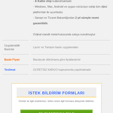
-
A Kalite chip
kullanılmaktadır.
ucuz
promosyon
- Windows, Mac, Android ve uygun sürücüye sahip tüm dijital
Hesap
Makinesi
platformlar ile uyumludur.
ucuz
- Sanayi ve Ticaret Bakanlığından
2 yıl süreyle resmi
promosyon
Makyaj
garantilidir.
Aynası
&
Manikür
Seti
Orijinal standlı metal kutusunda satışa sunulmuştur.
ucuz
promosyon
Uygulanabilir
Şerit
Lazer ve Tampon baskı uygulamaları
Metre
Baskılar
&
Mezura
Baskı Fiyatı
Basılacak dökümana göre fiyatlandırılır
ucuz
promosyon
Çakı
&
Teslimat
ÜCRETSİZ KARGO kapsamında yapılmaktadır
El
Feneri
ucuz
promosyon
Çakmak
&
İSTEK BİLDİRİM FORMLARI
Küllük
ucuz
Ürünler ile ilgili isteklerinizi, lütfen ürünü ilgili formlara ekleyerek bildiriniz.
promosyon
Masa
Çanta
Askısı