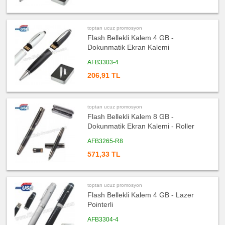
Bloknot
ucuz
promosyon
Bardak
toptan ucuz promosyon
Altlığı
&
Flash Bellekli Kalem 4 GB -
Para
Dokunmatik Ekran Kalemi
Tabağı
ucuz
AFB3303-4
promosyon
Evrak
206,91 TL
Çantası
&
Sekreter
Bloknot
toptan ucuz promosyon
ucuz
promosyon
Flash Bellekli Kalem 8 GB -
Masa
Seti
Dokunmatik Ekran Kalemi - Roller
&
Sümen
AFB3265-R8
Takımı
571,33 TL
ucuz
promosyon
Yapışkan
Notluk
Seti
&
toptan ucuz promosyon
Not
Tutucu
Flash Bellekli Kalem 4 GB - Lazer
Pointerli
ucuz
promosyon
Bilgisayar
AFB3304-4
Aksesuarları