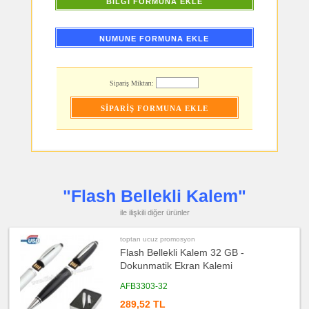
BİLGİ FORMUNA EKLE
ucuz
promosyon
PowerBank
&
NUMUNE FORMUNA EKLE
Şarj
Kablosu
ucuz
promosyon
Sipariş Miktarı:
Saat
ucuz
promosyon
Kalem
ucuz
promosyon
Kalem
Seti
ucuz
promosyon
"Flash Bellekli Kalem"
Kalemlik
ucuz
ile ilişkili diğer ürünler
promosyon
Kartvizitlik
toptan ucuz promosyon
ucuz
Flash Bellekli Kalem 32 GB -
promosyon
Radyo
Dokunmatik Ekran Kalemi
ucuz
AFB3303-32
promosyon
Takvim
&
289,52 TL