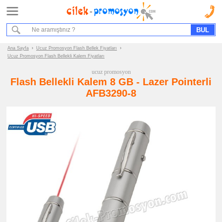
Ana Sayfa
Hizmet Akışımız
Bize Ulaşın
Ana Sayfa
›
Ucuz Promosyon Flash Bellek Fiyatları
›
Ucuz Promosyon Flash Bellekli Kalem Fiyatları
Promosyon
ucuz promosyon
Ürün
Flash Bellekli Kalem 8 GB - Lazer Pointerli
Grupları
AFB3290-8
ucuz
promosyon
Flash
Bellek
ucuz
promosyon
Flash
Bellek
ucuz
promosyon
Metal
Flash
Bellek
ucuz
promosyon
Deri
Flash
Bellek