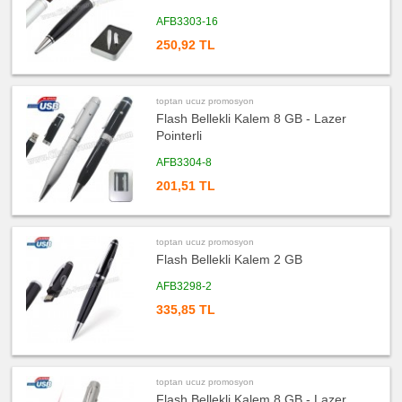
Bloknot
AFB3303-16
ucuz
promosyon
250,92 TL
Bardak
Altlığı
&
Para
Tabağı
toptan ucuz promosyon
ucuz
Flash Bellekli Kalem 8 GB - Lazer
promosyon
Evrak
Pointerli
Çantası
&
Sekreter
AFB3304-8
Bloknot
201,51 TL
ucuz
promosyon
Masa
Seti
&
Sümen
toptan ucuz promosyon
Takımı
Flash Bellekli Kalem 2 GB
ucuz
AFB3298-2
promosyon
Yapışkan
Notluk
335,85 TL
Seti
&
Not
Tutucu
ucuz
promosyon
toptan ucuz promosyon
Bilgisayar
Flash Bellekli Kalem 8 GB - Lazer
Aksesuarları