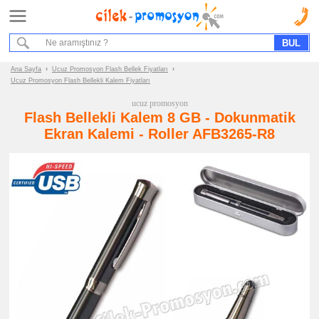
Ana Sayfa
Hizmet Akışımız
Bize Ulaşın
Ana Sayfa
›
Ucuz Promosyon Flash Bellek Fiyatları
›
Ucuz Promosyon Flash Bellekli Kalem Fiyatları
Promosyon
ucuz promosyon
Ürün
Flash Bellekli Kalem 8 GB - Dokunmatik
Grupları
Ekran Kalemi - Roller AFB3265-R8
ucuz
promosyon
Flash
Bellek
ucuz
promosyon
Flash
Bellek
ucuz
promosyon
Metal
Flash
Bellek
ucuz
promosyon
Deri
Flash
Bellek