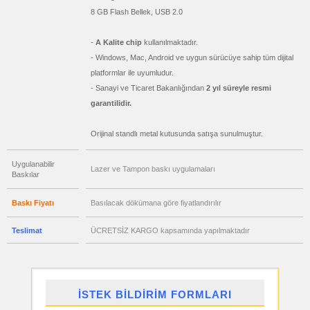
ucuz
8 GB Flash Bellek, USB 2.0
promosyon
Hesap
Makinesi
-
A Kalite chip
kullanılmaktadır.
ucuz
promosyon
- Windows, Mac, Android ve uygun sürücüye sahip tüm dijital
Makyaj
Aynası
platformlar ile uyumludur.
&
Manikür
- Sanayi ve Ticaret Bakanlığından
2 yıl süreyle resmi
Seti
garantilidir.
ucuz
promosyon
Şerit
Metre
Orijinal standlı metal kutusunda satışa sunulmuştur.
&
Mezura
Uygulanabilir
ucuz
Lazer ve Tampon baskı uygulamaları
Baskılar
promosyon
Çakı
&
El
Baskı Fiyatı
Basılacak dökümana göre fiyatlandırılır
Feneri
ucuz
Teslimat
ÜCRETSİZ KARGO kapsamında yapılmaktadır
promosyon
Çakmak
&
Küllük
ucuz
promosyon
Masa
İSTEK BİLDİRİM FORMLARI
Çanta
Askısı