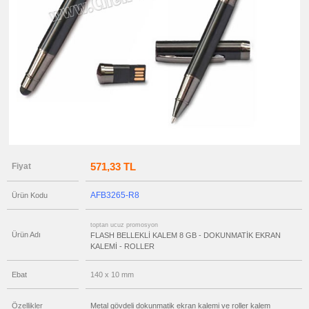
ucuz
promosyon
OTG
Flash
Bellek
ucuz
promosyon
Flash
Bellekli
Kalem
ucuz
promosyon
Ajanda
&
Organizer
571,33 TL
Fiyat
ucuz
promosyon
Matara
&
AFB3265-R8
Ürün Kodu
Termos
&
Bardak
toptan ucuz promosyon
ucuz
Ürün Adı
FLASH BELLEKLİ KALEM 8 GB - DOKUNMATİK EKRAN
promosyon
Geri
KALEMİ - ROLLER
Dönüşümlü
Ürünler
Ebat
140 x 10 mm
ucuz
promosyon
Anahtarlık
Özellikler
Metal gövdeli dokunmatik ekran kalemi ve roller kalem