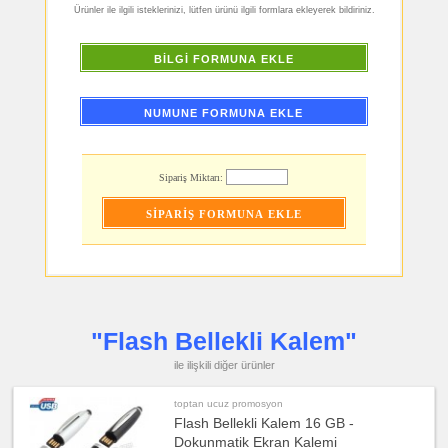
Ürünler ile ilgili isteklerinizi, lütfen ürünü ilgili formlara ekleyerek bildiriniz.
ucuz
promosyon
PowerBank
&
BİLGİ FORMUNA EKLE
Şarj
Kablosu
ucuz
promosyon
NUMUNE FORMUNA EKLE
Saat
ucuz
promosyon
Kalem
Sipariş Miktarı:
ucuz
promosyon
Kalem
Seti
ucuz
promosyon
Kalemlik
ucuz
promosyon
Kartvizitlik
"Flash Bellekli Kalem"
ucuz
ile ilişkili diğer ürünler
promosyon
Radyo
toptan ucuz promosyon
ucuz
promosyon
Flash Bellekli Kalem 16 GB -
Takvim
&
Dokunmatik Ekran Kalemi