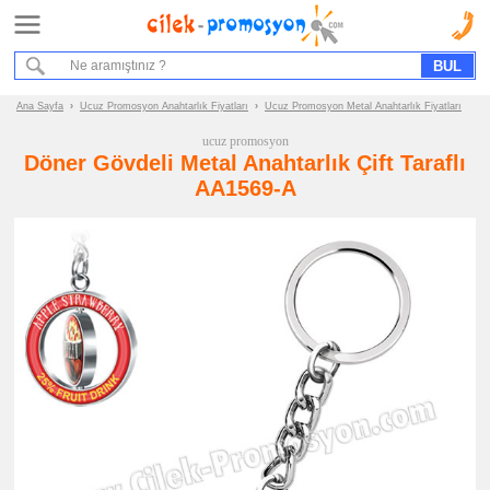
Ana Sayfa
Hizmet Akışımız
Bize Ulaşın
Ana Sayfa
›
Ucuz Promosyon Anahtarlık Fiyatları
›
Ucuz Promosyon Metal Anahtarlık Fiyatları
ucuz promosyon
Promosyon
Döner Gövdeli Metal Anahtarlık Çift Taraflı
Ürün
AA1569-A
Grupları
ucuz
promosyon
Anahtarlık
ucuz
promosyon
Akrilik
Anahtarlık
ucuz
promosyon
Metal
Anahtarlık
ucuz
promosyon
Deri
Anahtarlık
ucuz