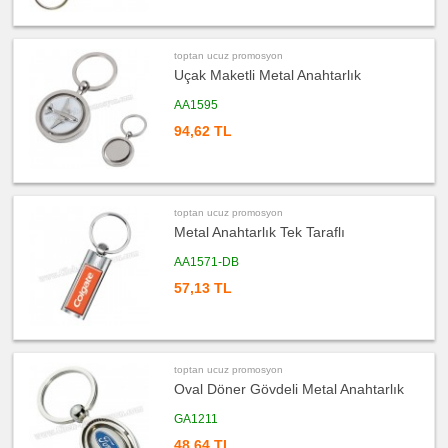
ucuz
promosyon
Yapışkan
Notluk
Seti
toptan ucuz promosyon
&
Not
Uçak Maketli Metal Anahtarlık
Tutucu
AA1595
ucuz
promosyon
94,62 TL
Bilgisayar
Aksesuarları
ucuz
promosyon
Diğer
Ürünler
toptan ucuz promosyon
Metal Anahtarlık Tek Taraflı
AA1571-DB
57,13 TL
toptan ucuz promosyon
Oval Döner Gövdeli Metal Anahtarlık
GA1211
48,64 TL