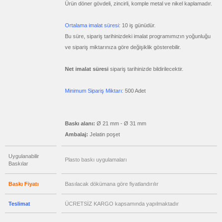
Ürün döner gövdeli, zincirli, komple metal ve nikel kaplamadır.
ucuz
promosyon
Geri
Ortalama imalat süresi:
10 iş günüdür.
Dönüşümlü
Ürünler
Bu süre, sipariş tarihinizdeki imalat programımızın yoğunluğu
ucuz
ve sipariş miktarınıza göre değişiklik gösterebilir.
promosyon
Hesap
Makinesi
Net imalat süresi
sipariş tarihinizde bildirilecektir.
ucuz
promosyon
Makyaj
Minimum Sipariş Miktarı:
500 Adet
Aynası
&
Manikür
Seti
ucuz
Baskı alanı:
Ø 21 mm - Ø 31 mm
promosyon
Şerit
Ambalaj:
Jelatin poşet
Metre
&
Mezura
Uygulanabilir
Plasto baskı uygulamaları
ucuz
Baskılar
promosyon
Çakı
&
Baskı Fiyatı
Basılacak dökümana göre fiyatlandırılır
El
Feneri
ucuz
Teslimat
ÜCRETSİZ KARGO kapsamında yapılmaktadır
promosyon
Çakmak
&