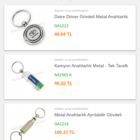
ucuz
promosyon
Kartvizitlik
toptan ucuz promosyon
Daire Döner Gövdeli Metal Anahtarlık
ucuz
promosyon
Radyo
GA1212
ucuz
48,64 TL
promosyon
Takvim
&
Bloknot
ucuz
promosyon
toptan ucuz promosyon
Bardak
Kamyon Anahtarlık Metal - Tek Taraflı
Altlığı
&
Para
AA1563-K
Tabağı
46,32 TL
ucuz
promosyon
Evrak
Çantası
&
Sekreter
Bloknot
toptan ucuz promosyon
ucuz
Metal Anahtarlık Ayrılabilir Gövdeli
promosyon
Masa
Seti
GA1219
&
Sümen
100,37 TL
Takımı