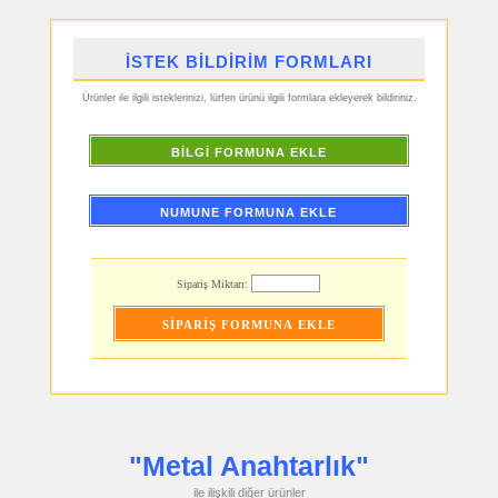
Küllük
ucuz
promosyon
İSTEK BİLDİRİM FORMLARI
Masa
Çanta
Askısı
Ürünler ile ilgili isteklerinizi, lütfen ürünü ilgili formlara ekleyerek bildiriniz.
ucuz
promosyon
PowerBank
BİLGİ FORMUNA EKLE
&
Şarj
Kablosu
ucuz
NUMUNE FORMUNA EKLE
promosyon
Flash
Bellek
ucuz
Sipariş Miktarı:
promosyon
Saat
ucuz
promosyon
Kalem
ucuz
promosyon
Kalem
Seti
ucuz
"Metal Anahtarlık"
promosyon
Kalemlik
ile ilişkili diğer ürünler