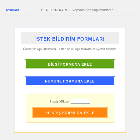
ucuz
Teslimat
ÜCRETSİZ KARGO kapsamında yapılmaktadır
promosyon
Geri
Dönüşümlü
Ürünler
ucuz
promosyon
Hesap
İSTEK BİLDİRİM FORMLARI
Makinesi
ucuz
Ürünler ile ilgili isteklerinizi, lütfen ürünü ilgili formlara ekleyerek bildiriniz.
promosyon
Makyaj
Aynası
&
BİLGİ FORMUNA EKLE
Manikür
Seti
ucuz
promosyon
NUMUNE FORMUNA EKLE
Şerit
Metre
&
Mezura
Sipariş Miktarı:
ucuz
promosyon
Çakı
&
El
Feneri
ucuz
promosyon
Çakmak
&