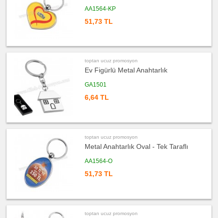
ucuz
AA1564-KP
promosyon
Kartvizitlik
51,73 TL
ucuz
promosyon
Radyo
ucuz
promosyon
toptan ucuz promosyon
Takvim
&
Ev Figürlü Metal Anahtarlık
Bloknot
GA1501
ucuz
promosyon
Bardak
6,64 TL
Altlığı
&
Para
Tabağı
ucuz
promosyon
toptan ucuz promosyon
Evrak
Metal Anahtarlık Oval - Tek Taraflı
Çantası
&
Sekreter
AA1564-O
Bloknot
51,73 TL
ucuz
promosyon
Masa
Seti
&
Sümen
Takımı
toptan ucuz promosyon