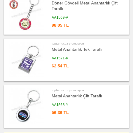
ucuz
Döner Gövdeli Metal Anahtarlık Çift
promosyon
Taraflı
Yapışkan
Notluk
Seti
AA1569-A
&
Not
98,05 TL
Tutucu
ucuz
promosyon
Bilgisayar
Aksesuarları
toptan ucuz promosyon
Metal Anahtarlık Tek Taraflı
ucuz
promosyon
Diğer
AA1571-K
Ürünler
62,54 TL
toptan ucuz promosyon
Metal Anahtarlık Çift Taraflı
AA1568-Y
56,36 TL