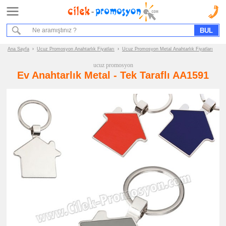
Ana Sayfa
Hizmet Akışımız
Bize Ulaşın
Ana Sayfa
›
Ucuz Promosyon Anahtarlık Fiyatları
›
Ucuz Promosyon Metal Anahtarlık Fiyatları
ucuz promosyon
Promosyon
Ev Anahtarlık Metal - Tek Taraflı AA1591
Ürün
Grupları
ucuz
promosyon
Anahtarlık
ucuz
promosyon
Akrilik
Anahtarlık
ucuz
promosyon
Metal
Anahtarlık
ucuz
promosyon
Deri
Anahtarlık
ucuz