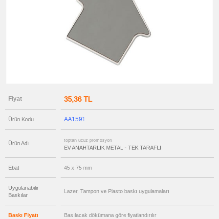
promosyon
Işıklı
Anahtarlık
ucuz
promosyon
Pusulalı
Anahtarlık
ucuz
promosyon
Oto
Armalı
Anahtarlık
ucuz
promosyon
35,36 TL
Fiyat
Ucuz
Anahtarlık
ucuz
AA1591
Ürün Kodu
promosyon
Şişe
Açacağı
toptan ucuz promosyon
Ürün Adı
EV ANAHTARLIK METAL - TEK TARAFLI
ucuz
promosyon
Ajanda
&
Ebat
45 x 75 mm
Organizer
ucuz
Uygulanabilir
promosyon
Lazer, Tampon ve Plasto baskı uygulamaları
Baskılar
Matara
&
Termos
&
Baskı Fiyatı
Basılacak dökümana göre fiyatlandırılır
Bardak