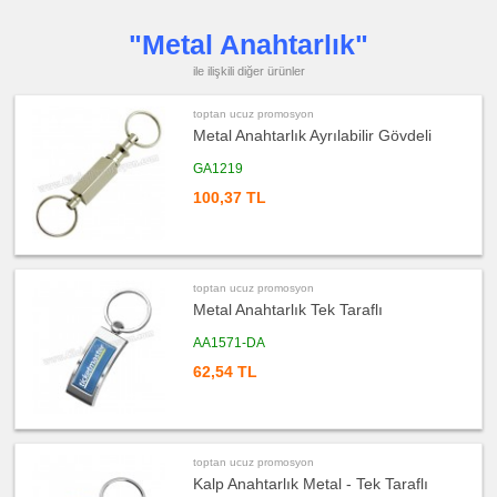
Küllük
"Metal Anahtarlık"
ucuz
promosyon
Masa
ile ilişkili diğer ürünler
Çanta
Askısı
toptan ucuz promosyon
ucuz
promosyon
Metal Anahtarlık Ayrılabilir Gövdeli
PowerBank
&
Şarj
GA1219
Kablosu
100,37 TL
ucuz
promosyon
Flash
Bellek
ucuz
promosyon
toptan ucuz promosyon
Saat
Metal Anahtarlık Tek Taraflı
ucuz
AA1571-DA
promosyon
Kalem
62,54 TL
ucuz
promosyon
Kalem
Seti
ucuz
toptan ucuz promosyon
promosyon
Kalemlik
Kalp Anahtarlık Metal - Tek Taraflı