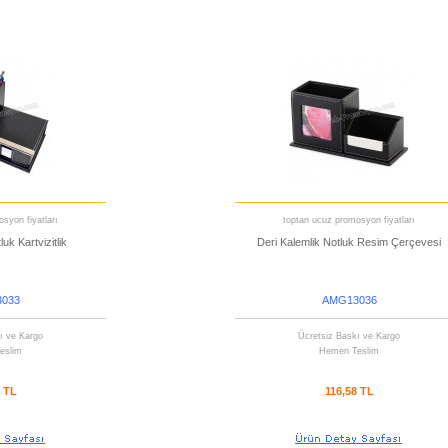
syon fiyatları
toptan ucuz promosyon fiyatları
uk Kartvizitlik
Deri Kalemlik Notluk Resim Çerçevesi
033
AMG13036
ı ve Kargo
Ücretsiz Baskı ve Kargo
eslim
Hemen Teslim
8 TL
116,58 TL