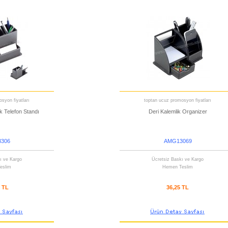
syon fiyatları
toptan ucuz promosyon fiyatları
k Telefon Standı
Deri Kalemlik Organizer
306
AMG13069
ı ve Kargo
Ücretsiz Baskı ve Kargo
eslim
Hemen Teslim
4 TL
36,25 TL