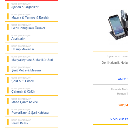
ucuz promosyon
Ajanda & Organizer
ucuz promosyon
Matara & Termos & Bardak
ucuz promosyon
Geri Dönüşümlü Ürünler
ucuz promosyon
Anahtarlık
ucuz promosyon
Hesap Makinesi
toptan ucuz promo
ucuz promosyon
Makyaj Aynası & Manikür Seti
Deri Kalemlik Notlu
ucuz promosyon
Şerit Metre & Mezura
ucuz promosyon
AMG13
Çakı & El Feneri
ucuz promosyon
Ücretsiz Bask
Çakmak & Küllük
Hemen T
ucuz promosyon
Masa Çanta Askısı
262,9
ucuz promosyon
PowerBank & Şarj Kablosu
ucuz promosyon
Flash Bellek