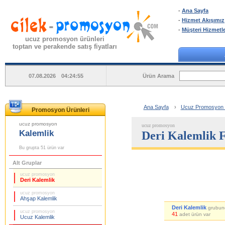
-
Ana Sayfa
-
Hizmet Akışımız
-
Müşteri Hizmetle
ucuz promosyon ürünleri
toptan ve perakende satış fiyatları
Ürün Arama
07.08.2026 04:24:55
Ana Sayfa
›
Ucuz Promosyon Ka
Promosyon Ürünleri
ucuz promosyon
ucuz promosyon
Kalemlik
Deri Kalemlik F
Bu grupta 51 ürün var
Alt Gruplar
ucuz promosyon
Deri Kalemlik
ucuz promosyon
Ahşap Kalemlik
Deri Kalemlik
grubun
ucuz promosyon
41
adet ürün var
Ucuz Kalemlik