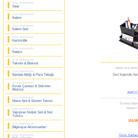
ucuz promosyon
Saat
ucuz promosyon
Kalem
ucuz promosyon
Kalem Seti
ucuz promosyon
Kartvizitlik
ucuz promosyon
Radyo
ucuz promosyon
Takvim & Bloknot
toptan ucuz promo
ucuz promosyon
Bardak Altlığı & Para Tabağı
Deri Kalemlik Notl
ucuz promosyon
Evrak Çantası & Sekreter
Bloknot
AMG13
ucuz promosyon
Masa Seti & Sümen Takımı
Ücretsiz Bask
Hemen T
ucuz promosyon
Yapışkan Notluk Seti & Not
Tutucu
116,5
ucuz promosyon
Bilgisayar Aksesuarları
ucuz promosyon