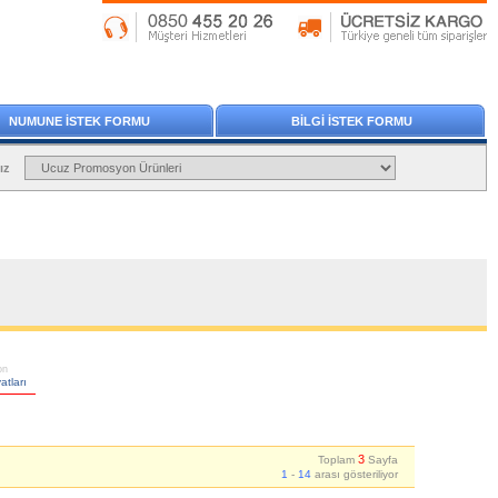
NUMUNE İSTEK FORMU
BİLGİ İSTEK FORMU
ız
on
atları
3
Toplam
Sayfa
1
-
14
arası gösteriliyor