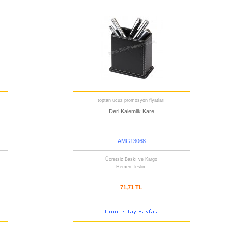
toptan ucuz promosyon fiyatları
Deri Kalemlik Kare
AMG13068
Ücretsiz Baskı ve Kargo
Hemen Teslim
71,71 TL