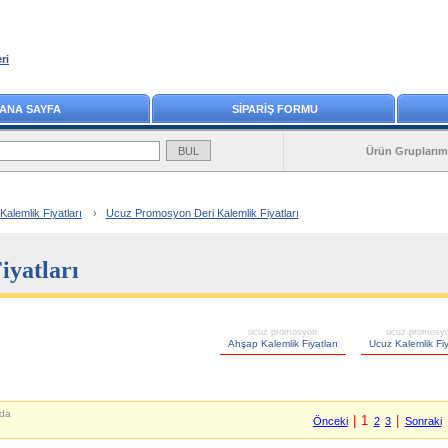
ri
ANA SAYFA
SİPARİŞ FORMU
Ürün Gruplarım
lemlik Fiyatları
›
Ucuz Promosyon Deri Kalemlik Fiyatları
iyatları
ucuz promosyon
ucuz promosy
Ahşap Kalemlik Fiyatları
Ucuz Kalemlik Fiy
da
| 1
|
Önceki
2
3
Sonraki