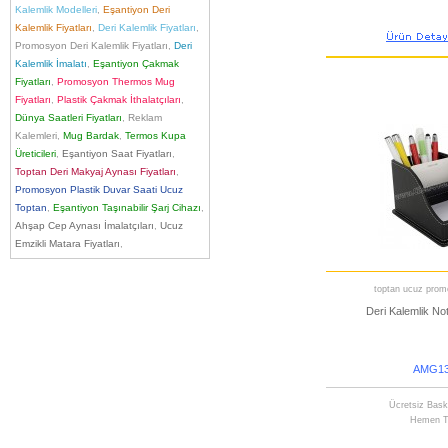
Kalemlik Modelleri
,
Eşantiyon Deri
Kalemlik Fiyatları
,
Deri Kalemlik Fiyatları
,
Promosyon Deri Kalemlik Fiyatları
,
Deri
Kalemlik İmalatı
,
Eşantiyon Çakmak
Fiyatları
,
Promosyon Thermos Mug
Fiyatları
,
Plastik Çakmak İthalatçıları
,
Dünya Saatleri Fiyatları
,
Reklam
Kalemleri
,
Mug Bardak
,
Termos Kupa
Üreticileri
,
Eşantiyon Saat Fiyatları
,
Toptan Deri Makyaj Aynası Fiyatları
,
Promosyon Plastik Duvar Saati Ucuz
Toptan
,
Eşantiyon Taşınabilir Şarj Cihazı
,
Ahşap Cep Aynası İmalatçıları
,
Ucuz
Emzikli Matara Fiyatları
,
toptan ucuz promo
Deri Kalemlik Notl
AMG13
Ücretsiz Bask
Hemen T