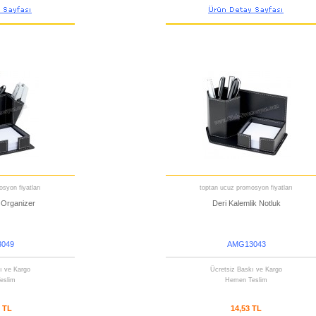
syon fiyatları
toptan ucuz promosyon fiyatları
 Organizer
Deri Kalemlik Notluk
049
AMG13043
ı ve Kargo
Ücretsiz Baskı ve Kargo
eslim
Hemen Teslim
8 TL
14,53 TL