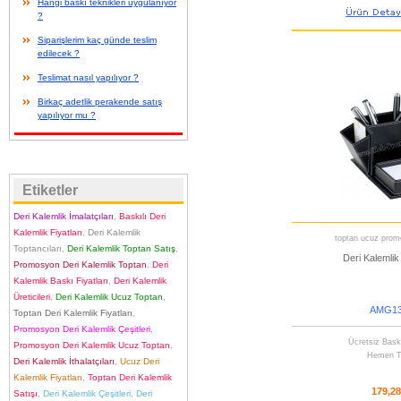
Hangi baskı teknikleri uygulanıyor
?
Siparişlerim kaç günde teslim
edilecek ?
Teslimat nasıl yapılıyor ?
Birkaç adetlik perakende satış
yapılıyor mu ?
Etiketler
Deri Kalemlik İmalatçıları
,
Baskılı Deri
Kalemlik Fiyatları
,
Deri Kalemlik
toptan ucuz promo
Toptancıları
,
Deri Kalemlik Toptan Satış
,
Deri Kalemlik
Promosyon Deri Kalemlik Toptan
,
Deri
Kalemlik Baskı Fiyatları
,
Deri Kalemlik
Üreticileri
,
Deri Kalemlik Ucuz Toptan
,
AMG13
Toptan Deri Kalemlik Fiyatları
,
Promosyon Deri Kalemlik Çeşitleri
,
Ücretsiz Bask
Promosyon Deri Kalemlik Ucuz Toptan
,
Hemen T
Deri Kalemlik İthalatçıları
,
Ucuz Deri
Kalemlik Fiyatları
,
Toptan Deri Kalemlik
179,2
Satışı
,
Deri Kalemlik Çeşitleri
,
Deri