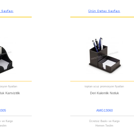
syon fiyatları
toptan ucuz promosyon fiyatları
uk Kartvizitlik
Deri Kalemlik Notluk
305
AMG13060
ı ve Kargo
Ücretsiz Baskı ve Kargo
eslim
Hemen Teslim