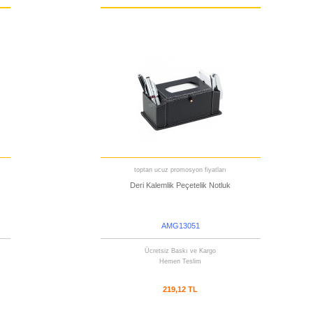
toptan ucuz promosyon fiyatları
Deri Kalemlik Peçetelik Notluk
AMG13051
Ücretsiz Baskı ve Kargo
Hemen Teslim
219,12 TL