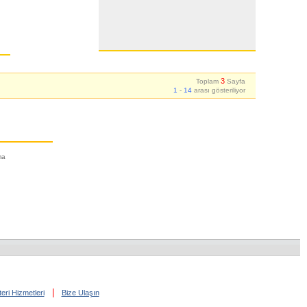
3
Toplam
Sayfa
1
-
14
arası gösteriliyor
ma
|
eri Hizmetleri
Bize Ulaşın