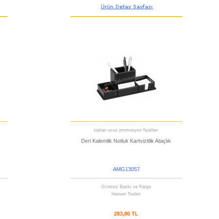
toptan ucuz promosyon fiyatları
Deri Kalemlik Notluk Kartvizitlik Ataçlık
AMG13057
Ücretsiz Baskı ve Kargo
Hemen Teslim
283,86 TL