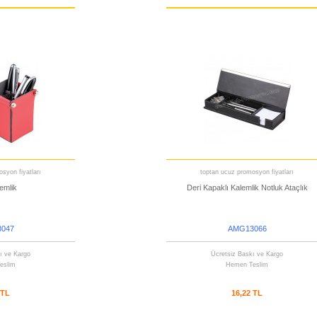
syon fiyatları
toptan ucuz promosyon fiyatları
emlik
Deri Kapaklı Kalemlik Notluk Ataçlık
047
AMG13066
ı ve Kargo
Ücretsiz Baskı ve Kargo
eslim
Hemen Teslim
 TL
16,22 TL