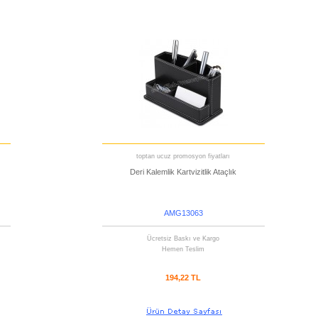
toptan ucuz promosyon fiyatları
Deri Kalemlik Kartvizitlik Ataçlık
AMG13063
Ücretsiz Baskı ve Kargo
Hemen Teslim
194,22 TL