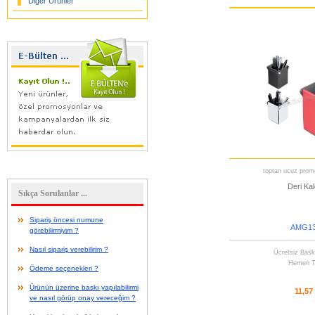
Diğer Ürünler
toptan ucuz promo
Deri Kal
Sıkça Sorulanlar ...
Sipariş öncesi numune
AMG13
görebilirmiyim ?
Nasıl sipariş verebilirim ?
Ücretsiz Bask
Hemen T
Ödeme seçenekleri ?
Ürünün üzerine baskı yapılabilirmi
11,57
ve nasıl görüp onay vereceğim ?