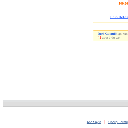
109,5
Deri Kalemlik
grubun
41
adet ürün var
|
Ana Sayfa
Sipariş Formu