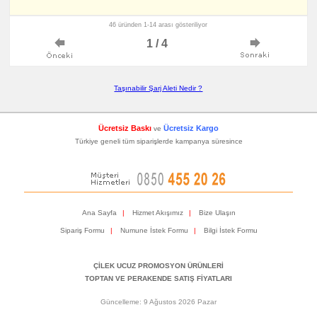
46 üründen 1-14 arası gösteriliyor
1 / 4
Taşınabilir Şarj Aleti Nedir ?
Ücretsiz Baskı
Ücretsiz Kargo
ve
Türkiye geneli tüm siparişlerde kampanya süresince
Ana Sayfa
|
Hizmet Akışımız
|
Bize Ulaşın
Sipariş Formu
|
Numune İstek Formu
|
Bilgi İstek Formu
ÇİLEK UCUZ PROMOSYON ÜRÜNLERİ
TOPTAN VE PERAKENDE SATIŞ FİYATLARI
Güncelleme: 9 Ağustos 2026 Pazar