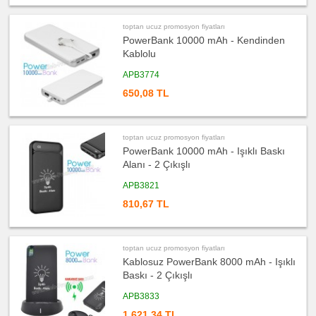
Masa
Seti
&
Sümen
toptan ucuz promosyon fiyatları
Takımı
PowerBank 10000 mAh - Kendinden
ucuz
Kablolu
promosyon
Yapışkan
Notluk
APB3774
Seti
&
650,08 TL
Not
Tutucu
ucuz
promosyon
toptan ucuz promosyon fiyatları
Bilgisayar
Aksesuarları
PowerBank 10000 mAh - Işıklı Baskı
Alanı - 2 Çıkışlı
ucuz
promosyon
Diğer
APB3821
Ürünler
810,67 TL
toptan ucuz promosyon fiyatları
Kablosuz PowerBank 8000 mAh - Işıklı
Baskı - 2 Çıkışlı
APB3833
1.621,34 TL