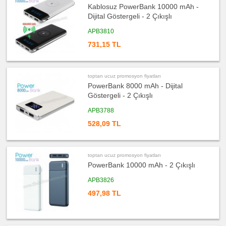
Mezura
Kablosuz PowerBank 10000 mAh -
ucuz
Dijital Göstergeli - 2 Çıkışlı
promosyon
Çakı
APB3810
&
El
Feneri
731,15 TL
ucuz
promosyon
Çakmak
&
toptan ucuz promosyon fiyatları
Küllük
PowerBank 8000 mAh - Dijital
ucuz
Göstergeli - 2 Çıkışlı
promosyon
Masa
Çanta
APB3788
Askısı
528,09 TL
ucuz
promosyon
Flash
Bellek
toptan ucuz promosyon fiyatları
ucuz
PowerBank 10000 mAh - 2 Çıkışlı
promosyon
Saat
APB3826
ucuz
promosyon
497,98 TL
Kalem
ucuz
promosyon
Kalem
Seti