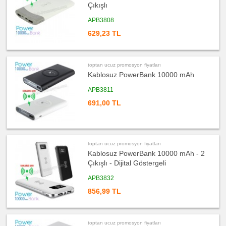
Organizer
Çıkışlı
ucuz
APB3808
promosyon
Matara
&
629,23 TL
Termos
&
Bardak
ucuz
toptan ucuz promosyon fiyatları
promosyon
Geri
Kablosuz PowerBank 10000 mAh
Dönüşümlü
Ürünler
APB3811
ucuz
691,00 TL
promosyon
Anahtarlık
ucuz
promosyon
Hesap
Makinesi
toptan ucuz promosyon fiyatları
ucuz
Kablosuz PowerBank 10000 mAh - 2
promosyon
Çıkışlı - Dijital Göstergeli
Makyaj
Aynası
&
APB3832
Manikür
Seti
856,99 TL
ucuz
promosyon
Şerit
Metre
&
toptan ucuz promosyon fiyatları