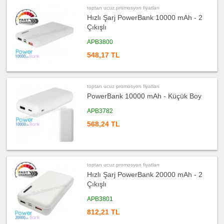
toptan ucuz promosyon fiyatları
ucuz
Hızlı Şarj PowerBank 10000 mAh - 2
promosyon
Kalemlik
Çıkışlı
ucuz
APB3800
promosyon
Kartvizitlik
548,17 TL
ucuz
promosyon
Radyo
ucuz
toptan ucuz promosyon fiyatları
promosyon
PowerBank 10000 mAh - Küçük Boy
Takvim
&
Bloknot
APB3782
ucuz
568,24 TL
promosyon
Bardak
Altlığı
&
Para
Tabağı
toptan ucuz promosyon fiyatları
ucuz
promosyon
Hızlı Şarj PowerBank 20000 mAh - 2
Evrak
Çıkışlı
Çantası
&
Sekreter
APB3801
Bloknot
812,21 TL
ucuz
promosyon