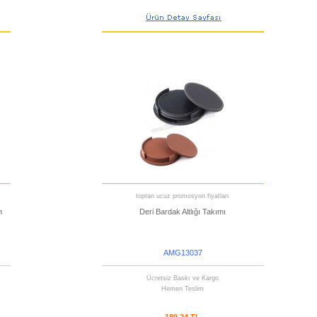
toptan ucuz promosyon fiyatları
m
Deri Bardak Altlığı Takımı
AMG13037
Ücretsiz Baskı ve Kargo
Hemen Teslim