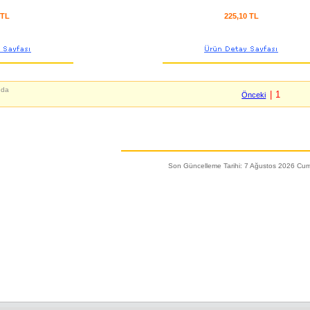
 TL
225,10 TL
nda
| 1
Önceki
Son Güncelleme Tarihi: 7 Ağustos 2026 Cu