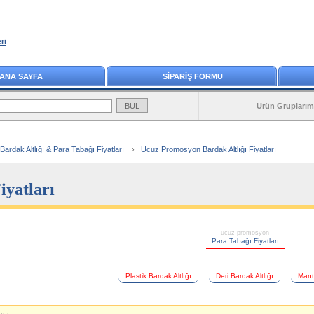
ri
ANA SAYFA
SİPARİŞ FORMU
Ürün Gruplarım
rdak Altlığı & Para Tabağı Fiyatları
›
Ucuz Promosyon Bardak Altlığı Fiyatları
iyatları
ucuz promosyon
Para Tabağı Fiyatları
Plastik Bardak Altlığı
Deri Bardak Altlığı
Manta
nda