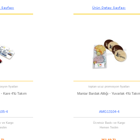
syon fiyatları
toptan ucuz promosyon fiyatları
 - Kare 4'lü Takım
Mantar Bardak Altlığı - Yuvarlak 4'lü Takı
05-4
AMG13104-4
ı ve Kargo
Ücretsiz Baskı ve Kargo
eslim
Hemen Teslim