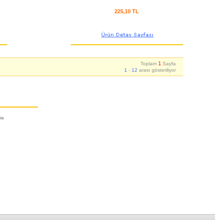
225,10 TL
1
Toplam
Sayfa
1
-
12
arası gösteriliyor
ma