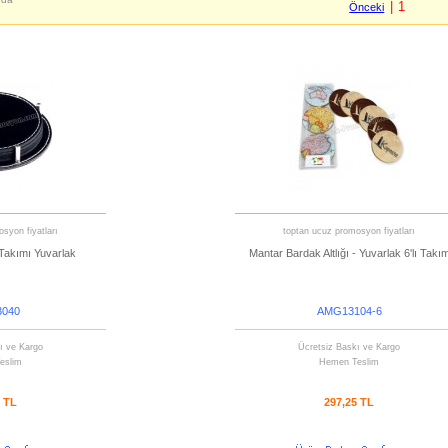
| 1
Önceki
syon fiyatları
toptan ucuz promosyon fiyatları
 Takımı Yuvarlak
Mantar Bardak Altlığı - Yuvarlak 6'lı Takı
040
AMG13104-6
ı ve Kargo
Ücretsiz Baskı ve Kargo
eslim
Hemen Teslim
2 TL
297,25 TL