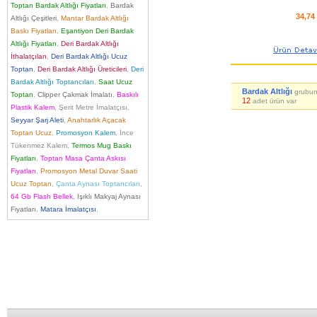
Toptan Bardak Altlığı Fiyatları
,
Bardak
34,74
Altlığı Çeşitleri
,
Mantar Bardak Altlığı
Baskı Fiyatları
,
Eşantiyon Deri Bardak
Altlığı Fiyatları
,
Deri Bardak Altlığı
İthalatçıları
,
Deri Bardak Altlığı Ucuz
Toptan
,
Deri Bardak Altlığı Üreticileri
,
Deri
Bardak Altlığı Toptancıları
,
Saat Ucuz
Bardak Altlığı
grubu
Toptan
,
Clipper Çakmak İmalatı
,
Baskılı
12
adet ürün var
Plastik Kalem
,
Şerit Metre İmalatçısı
,
Seyyar Şarj Aleti
,
Anahtarlık Açacak
Toptan Ucuz
,
Promosyon Kalem
,
İnce
Tükenmez Kalem
,
Termos Mug Baskı
Fiyatları
,
Toptan Masa Çanta Askısı
Fiyatları
,
Promosyon Metal Duvar Saati
Ucuz Toptan
,
Çanta Aynası Toptancıları
,
64 Gb Flash Bellek
,
Işıklı Makyaj Aynası
Fiyatları
,
Matara İmalatçısı
,