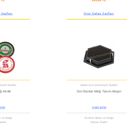
9 TL
251,69 TL
syon fiyatları
toptan ucuz promosyon fiyatları
ğı Akrilik
Deri Bardak Altlığı Takımı Altıgen
026
GMG4036
ı ve Kargo
Ücretsiz Baskı ve Kargo
eslim
Hemen Teslim