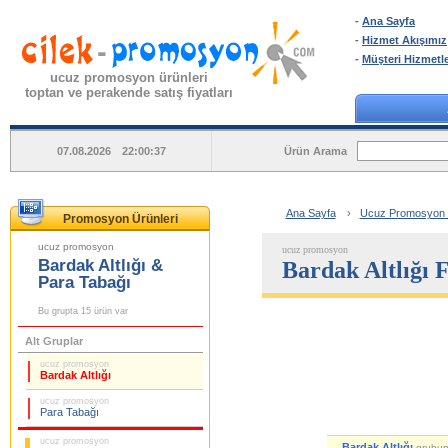
-
Ana Sayfa
-
Hizmet Akışımız
-
Müşteri Hizmetle
ucuz promosyon ürünleri
toptan ve perakende satış fiyatları
Ürün Arama
07.08.2026 22:00:37
Ana Sayfa
›
Ucuz Promosyon Ba
Promosyon Ürünleri
ucuz promosyon
ucuz promosyon
Bardak Altlığı &
Bardak Altlığı F
Para Tabağı
Bu grupta 15 ürün var
Alt Gruplar
ucuz promosyon
Bardak Altlığı
ucuz promosyon
Para Tabağı
ucuz promosyon
Bardak Altlığı
grubu