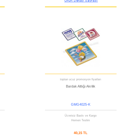
toptan ucuz promosyon fiyatları
Bardak Altlığı Akrilik
GMG4025-K
Ücretsiz Baskı ve Kargo
Hemen Teslim
40,15 TL