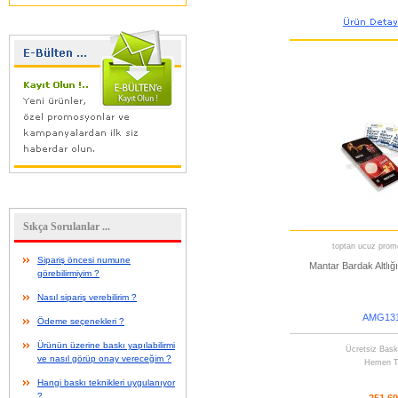
Sıkça Sorulanlar ...
toptan ucuz promo
Sipariş öncesi numune
Mantar Bardak Altlığı
görebilirmiyim ?
Nasıl sipariş verebilirim ?
AMG131
Ödeme seçenekleri ?
Ürünün üzerine baskı yapılabilirmi
Ücretsiz Bask
ve nasıl görüp onay vereceğim ?
Hemen T
Hangi baskı teknikleri uygulanıyor
?