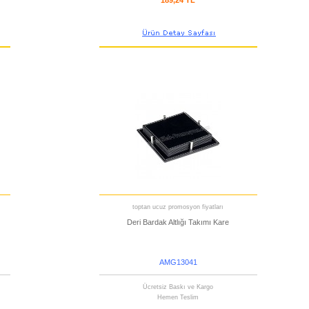
189,24 TL
toptan ucuz promosyon fiyatları
Deri Bardak Altlığı Takımı Kare
AMG13041
Ücretsiz Baskı ve Kargo
Hemen Teslim