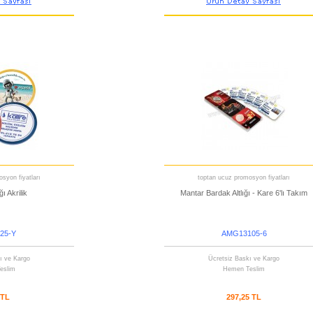
syon fiyatları
toptan ucuz promosyon fiyatları
ğı Akrilik
Mantar Bardak Altlığı - Kare 6'lı Takım
25-Y
AMG13105-6
ı ve Kargo
Ücretsiz Baskı ve Kargo
eslim
Hemen Teslim
 TL
297,25 TL