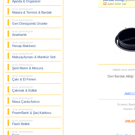
Ajanda & Organizer
12
adet ürün var
ucuz promosyon
Matara & Termos & Bardak
ucuz promosyon
Geri Dönüşümlü Ürünler
ucuz promosyon
Anahtarlık
ucuz promosyon
Hesap Makinesi
ucuz promosyon
Makyaj Aynası & Manikür Seti
ucuz promosyon
Şerit Metre & Mezura
toptan ucuz promo
ucuz promosyon
Deri Bardak Altlığı
Çakı & El Feneri
ucuz promosyon
Çakmak & Küllük
AMG13
ucuz promosyon
Masa Çanta Askısı
Ücretsiz Bask
Hemen T
ucuz promosyon
PowerBank & Şarj Kablosu
ucuz promosyon
245,0
Flash Bellek
ucuz promosyon