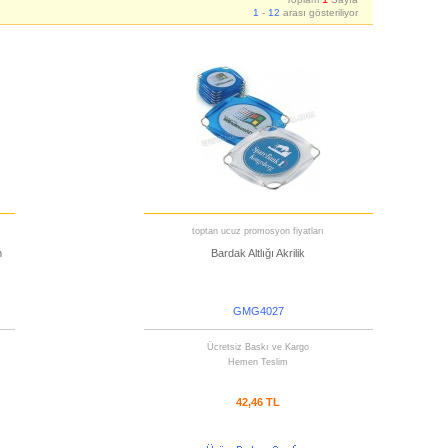
1
-
12
arası gösteriliyor
toptan ucuz promosyon fiyatları
m
Bardak Altlığı Akrilik
GMG4027
Ücretsiz Baskı ve Kargo
Hemen Teslim
42,46 TL