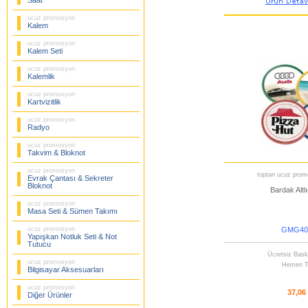
Saat
ucuz promosyon
Kalem
ucuz promosyon
Kalem Seti
ucuz promosyon
Kalemlik
ucuz promosyon
Kartvizitlik
ucuz promosyon
Radyo
ucuz promosyon
Takvim & Bloknot
ucuz promosyon
toptan ucuz promo
Evrak Çantası & Sekreter
Bloknot
Bardak Altlı
ucuz promosyon
Masa Seti & Sümen Takımı
ucuz promosyon
GMG40
Yapışkan Notluk Seti & Not
Tutucu
Ücretsiz Bask
ucuz promosyon
Hemen T
Bilgisayar Aksesuarları
ucuz promosyon
37,06
Diğer Ürünler