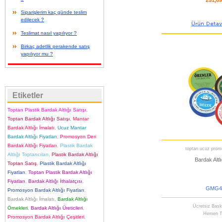
251,6
Siparişlerim kaç günde teslim
edilecek ?
Teslimat nasıl yapılıyor ?
Birkaç adetlik perakende satış
yapılıyor mu ?
Etiketler
Toptan Plastik Bardak Altlığı Satışı
,
Toptan Bardak Altlığı Satışı
,
Mantar
Bardak Altlığı İmalatı
,
Ucuz Mantar
Bardak Altlığı Fiyatları
,
Promosyon Deri
Bardak Altlığı Fiyatları
,
Plastik Bardak
toptan ucuz promo
Altlığı Toptancıları
,
Plastik Bardak Altlığı
Bardak Altlı
Toptan Satış
,
Plastik Bardak Altlığı
Fiyatları
,
Toptan Plastik Bardak Altlığı
Fiyatları
,
Bardak Altlığı İthalatçısı
,
GMG4
Promosyon Bardak Altlığı Fiyatları
,
Bardak Altlığı İmalatı
,
Bardak Altlığı
Ücretsiz Bask
Örnekleri
,
Bardak Altlığı Üreticileri
,
Hemen T
Promosyon Bardak Altlığı Çeşitleri
,