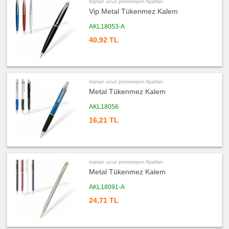
toptan ucuz promosyon fiyatları
Vip Metal Tükenmez Kalem
ucuz
promosyon
Saat
AKL18053-A
ucuz
40,92 TL
promosyon
Kalem
Seti
ucuz
promosyon
Kalemlik
toptan ucuz promosyon fiyatları
Metal Tükenmez Kalem
ucuz
promosyon
Kartvizitlik
AKL18056
ucuz
16,21 TL
promosyon
Radyo
ucuz
promosyon
Takvim
&
toptan ucuz promosyon fiyatları
Bloknot
Metal Tükenmez Kalem
ucuz
promosyon
AKL18091-A
Bardak
Altlığı
24,71 TL
&
Para
Tabağı
ucuz