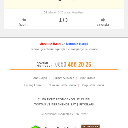
54 üründen 1-20 arası gösteriliyor
1 / 3
Ücretsiz Baskı
Ücretsiz Kargo
ve
Türkiye geneli tüm siparişlerde kampanya süresince
Ana Sayfa
|
Hizmet Akışımız
|
Bize Ulaşın
Sipariş Formu
|
Numune İstek Formu
|
Bilgi İstek Formu
ÇİLEK UCUZ PROMOSYON ÜRÜNLERİ
TOPTAN VE PERAKENDE SATIŞ FİYATLARI
Güncelleme: 9 Ağustos 2026 Pazar