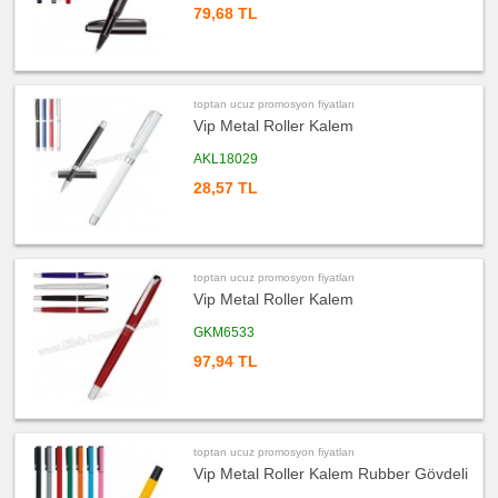
promosyon
79,68 TL
Kurşun
Kalem
ucuz
promosyon
Versatil
Kalem
toptan ucuz promosyon fiyatları
Vip Metal Roller Kalem
ucuz
promosyon
Işıklı
AKL18029
Kalem
28,57 TL
ucuz
promosyon
Dokunmatik
Kalem
-
Touch
Pen
toptan ucuz promosyon fiyatları
ucuz
Vip Metal Roller Kalem
promosyon
Lazerli
Kalem
GKM6533
97,94 TL
ucuz
promosyon
Çok
Fonksiyonlu
Kalem
ucuz
promosyon
toptan ucuz promosyon fiyatları
Banko
Vip Metal Roller Kalem Rubber Gövdeli
ve
Masa