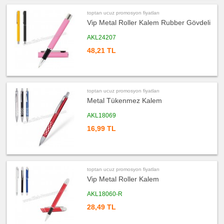
promosyon
Evrak
toptan ucuz promosyon fiyatları
Çantası
&
Vip Metal Roller Kalem Rubber Gövdeli
Sekreter
Bloknot
AKL24207
ucuz
48,21 TL
promosyon
Masa
Seti
&
Sümen
Takımı
ucuz
toptan ucuz promosyon fiyatları
promosyon
Metal Tükenmez Kalem
Yapışkan
Notluk
Seti
AKL18069
&
Not
16,99 TL
Tutucu
ucuz
promosyon
Bilgisayar
Aksesuarları
toptan ucuz promosyon fiyatları
ucuz
Vip Metal Roller Kalem
promosyon
Diğer
Ürünler
AKL18060-R
28,49 TL