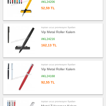
Kalemi
AKL24206
52,59 TL
ucuz
promosyon
Ajanda
&
Organizer
ucuz
toptan ucuz promosyon fiyatları
promosyon
Matara
Vip Metal Roller Kalem
&
Termos
&
AKL24216
Bardak
162,13 TL
ucuz
promosyon
Geri
Dönüşümlü
Ürünler
ucuz
toptan ucuz promosyon fiyatları
promosyon
Vip Metal Roller Kalem
Anahtarlık
ucuz
AKL24168
promosyon
Hesap
92,55 TL
Makinesi
ucuz
promosyon
Makyaj
Aynası
&
toptan ucuz promosyon fiyatları
Manikür
Seti