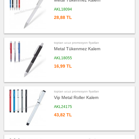
Metal Tükenmez Kalem
ucuz
AKL18094
promosyon
Şerit
28,88 TL
Metre
&
Mezura
ucuz
promosyon
Çakı
&
toptan ucuz promosyon fiyatları
El
Metal Tükenmez Kalem
Feneri
AKL18055
ucuz
promosyon
Çakmak
16,99 TL
&
Küllük
ucuz
promosyon
Masa
Çanta
toptan ucuz promosyon fiyatları
Askısı
Vip Metal Roller Kalem
ucuz
promosyon
AKL24175
PowerBank
&
43,82 TL
Şarj
Kablosu
ucuz
promosyon
Flash
Bellek