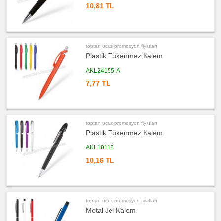
promosyon
10,81 TL
Kurşun
Kalem
ucuz
promosyon
Versatil
Kalem
toptan ucuz promosyon fiyatları
Plastik Tükenmez Kalem
ucuz
promosyon
Işıklı
AKL24155-A
Kalem
7,77 TL
ucuz
promosyon
Dokunmatik
Kalem
-
Touch
Pen
toptan ucuz promosyon fiyatları
ucuz
Plastik Tükenmez Kalem
promosyon
Lazerli
Kalem
AKL18112
10,16 TL
ucuz
promosyon
Çok
Fonksiyonlu
Kalem
ucuz
promosyon
toptan ucuz promosyon fiyatları
Banko
Metal Jel Kalem
ve
Masa