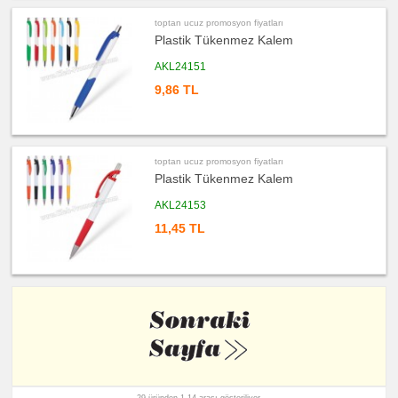
promosyon
Evrak
toptan ucuz promosyon fiyatları
Çantası
&
Plastik Tükenmez Kalem
Sekreter
Bloknot
AKL24151
ucuz
9,86 TL
promosyon
Masa
Seti
&
Sümen
Takımı
ucuz
toptan ucuz promosyon fiyatları
promosyon
Plastik Tükenmez Kalem
Yapışkan
Notluk
Seti
AKL24153
&
Not
11,45 TL
Tutucu
ucuz
promosyon
Bilgisayar
Aksesuarları
ucuz
promosyon
Diğer
Ürünler