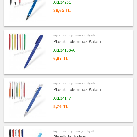
Kalemi
AKL24201
36,65 TL
ucuz
promosyon
Ajanda
&
Organizer
ucuz
toptan ucuz promosyon fiyatları
promosyon
Matara
Plastik Tükenmez Kalem
&
Termos
&
AKL24156-A
Bardak
6,67 TL
ucuz
promosyon
Geri
Dönüşümlü
Ürünler
ucuz
toptan ucuz promosyon fiyatları
promosyon
Plastik Tükenmez Kalem
Anahtarlık
ucuz
AKL24147
promosyon
Hesap
8,76 TL
Makinesi
ucuz
promosyon
Makyaj
Aynası
&
toptan ucuz promosyon fiyatları
Manikür
Seti