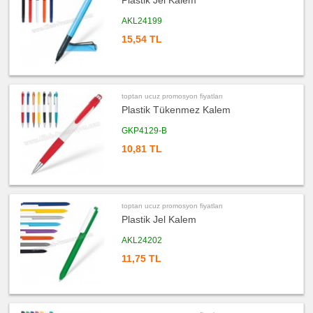
Plastik Jel Kalem
ucuz
AKL24199
promosyon
Şerit
15,54 TL
Metre
&
Mezura
ucuz
promosyon
Çakı
&
toptan ucuz promosyon fiyatları
El
Plastik Tükenmez Kalem
Feneri
GKP4129-B
ucuz
promosyon
Çakmak
10,81 TL
&
Küllük
ucuz
promosyon
Masa
Çanta
toptan ucuz promosyon fiyatları
Askısı
Plastik Jel Kalem
ucuz
promosyon
AKL24202
PowerBank
&
11,75 TL
Şarj
Kablosu
ucuz
promosyon
Flash
Bellek