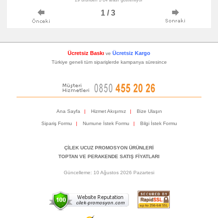
29 üründen 1-14 arası gösteriliyor
1 / 3
Ücretsiz Baskı
Ücretsiz Kargo
ve
Türkiye geneli tüm siparişlerde kampanya süresince
Ana Sayfa
|
Hizmet Akışımız
|
Bize Ulaşın
Sipariş Formu
|
Numune İstek Formu
|
Bilgi İstek Formu
ÇİLEK UCUZ PROMOSYON ÜRÜNLERİ
TOPTAN VE PERAKENDE SATIŞ FİYATLARI
Güncelleme: 10 Ağustos 2026 Pazartesi