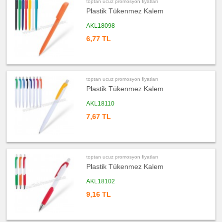
toptan ucuz promosyon fiyatları
Plastik Tükenmez Kalem
ucuz
promosyon
Saat
AKL18098
ucuz
6,77 TL
promosyon
Kalem
Seti
ucuz
promosyon
Kalemlik
toptan ucuz promosyon fiyatları
Plastik Tükenmez Kalem
ucuz
promosyon
Kartvizitlik
AKL18110
ucuz
7,67 TL
promosyon
Radyo
ucuz
promosyon
Takvim
&
toptan ucuz promosyon fiyatları
Bloknot
Plastik Tükenmez Kalem
ucuz
promosyon
AKL18102
Bardak
Altlığı
9,16 TL
&
Para
Tabağı
ucuz