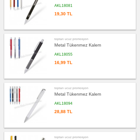
AKL18081
ucuz
promosyon
19,30 TL
Saat
ucuz
promosyon
Kalem
Seti
toptan ucuz promosyon
ucuz
Metal Tükenmez Kalem
promosyon
Kalemlik
AKL18055
ucuz
promosyon
16,99 TL
Kartvizitlik
ucuz
promosyon
Radyo
ucuz
toptan ucuz promosyon
promosyon
Metal Tükenmez Kalem
Takvim
&
Bloknot
AKL18094
ucuz
28,88 TL
promosyon
Bardak
Altlığı
&
Para
Tabağı
toptan ucuz promosyon
ucuz