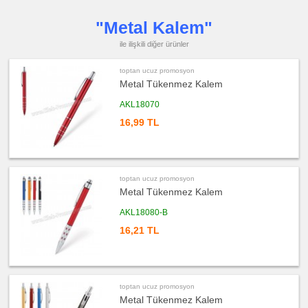
ucuz
"Metal Kalem"
promosyon
Şerit
Metre
ile ilişkili diğer ürünler
&
Mezura
toptan ucuz promosyon
ucuz
promosyon
Metal Tükenmez Kalem
Çakı
&
El
AKL18070
Feneri
16,99 TL
ucuz
promosyon
Çakmak
&
Küllük
ucuz
toptan ucuz promosyon
promosyon
Metal Tükenmez Kalem
Masa
Çanta
Askısı
AKL18080-B
ucuz
16,21 TL
promosyon
PowerBank
&
Şarj
Kablosu
ucuz
toptan ucuz promosyon
promosyon
Flash
Metal Tükenmez Kalem
Bellek