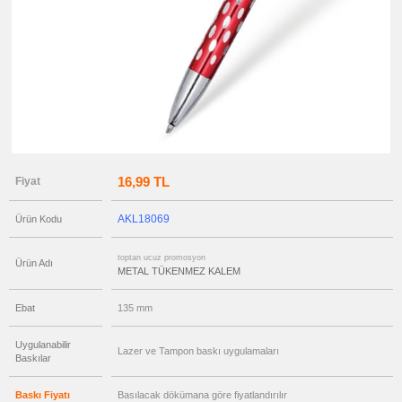
promosyon
Kurşun
Kalem
ucuz
promosyon
Versatil
Kalem
ucuz
promosyon
Işıklı
Kalem
ucuz
promosyon
Dokunmatik
16,99 TL
Fiyat
Kalem
-
Touch
Pen
AKL18069
Ürün Kodu
ucuz
promosyon
Lazerli
toptan ucuz promosyon
Ürün Adı
Kalem
METAL TÜKENMEZ KALEM
ucuz
promosyon
Ebat
135 mm
Çok
Fonksiyonlu
Kalem
Uygulanabilir
Lazer ve Tampon baskı uygulamaları
ucuz
Baskılar
promosyon
Banko
ve
Masa
Baskı Fiyatı
Basılacak dökümana göre fiyatlandırılır