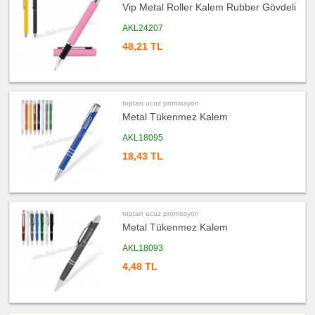
promosyon
Vip Metal Roller Kalem Rubber Gövdeli
Evrak
Çantası
AKL24207
&
Sekreter
Bloknot
48,21 TL
ucuz
promosyon
Masa
Seti
&
Sümen
toptan ucuz promosyon
Takımı
Metal Tükenmez Kalem
ucuz
promosyon
AKL18095
Yapışkan
Notluk
18,43 TL
Seti
&
Not
Tutucu
ucuz
promosyon
toptan ucuz promosyon
Bilgisayar
Aksesuarları
Metal Tükenmez Kalem
ucuz
AKL18093
promosyon
Diğer
4,48 TL
Ürünler