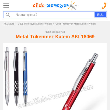
Ana Sayfa
Hizmet Akışımız
Bize Ulaşın
Ana Sayfa
›
Ucuz Promosyon Kalem Fiyatları
›
Ucuz Promosyon Metal Kalem Fiyatları
ucuz promosyon
Promosyon
Metal Tükenmez Kalem AKL18069
Ürün
Grupları
ucuz
promosyon
Kalem
ucuz
promosyon
Plastik
Kalem
ucuz
promosyon
Metal
Kalem
ucuz
promosyon
Ahşap
Kalem
ucuz